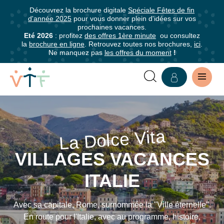
Découvrez la brochure digitale
Spéciale Fêtes de fin
✕
d'année 2025
pour vous donner plein d'idées sur vos
mer
prochaines vacances.
Abonnez-
Eté 2026
: profitez
des offres 1ère minute
ou consultez
la
brochure en ligne
. Retrouvez toutes nos brochures,
ici
.
vous
Ne manquez pas
les offres du moment
!
à
notre
newsletter
SÉJOURS
Abonnez-
VILLAGES
vous
La Dolce Vita
pour
VACANCES
VILLAGES VACANCES
être
FAMILLE
informé·e
ITALIE
de
EN
tous
Avec sa capitale, Rome, surnommée la "Ville éternelle".
les
ITALIE
En route pour l'Italie, avec au programme, histoire,
avantages