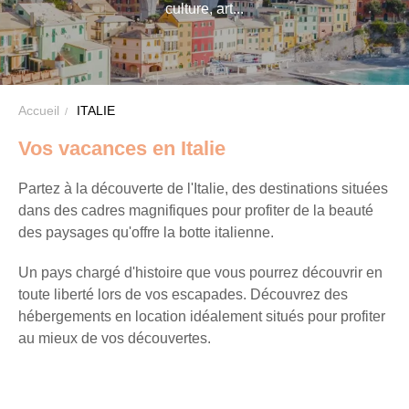
culture, art...
VTF,
des
offres
exclusives
et
Accueil
ITALIE
des
Vos vacances en Italie
bons
plans
Partez à la découverte de l'Italie, des destinations situées
pour
dans des cadres magnifiques pour profiter de la beauté
vos
des paysages qu'offre la botte italienne.
vacances
Un pays chargé d'histoire que vous pourrez découvrir en
!
toute liberté lors de vos escapades. Découvrez des
hébergements en location idéalement situés pour profiter
Il
au mieux de vos découvertes.
suffit
d’un
clic
!