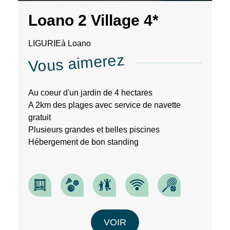
En
renseignant
Loano 2 Village 4*
votre
adresse
LIGURIE
à Loano
email
Vous aimerez
vous
acceptez
de
recevoir
Au coeur d'un jardin de 4 hectares
la
A 2km des plages avec service de navette
newsletter
gratuit
de
VTF.
Plusieurs grandes et belles piscines
Vous
Hébergement de bon standing
pouvez
vous
désinscrire
à
tout
moment
à
l’aide
VOIR