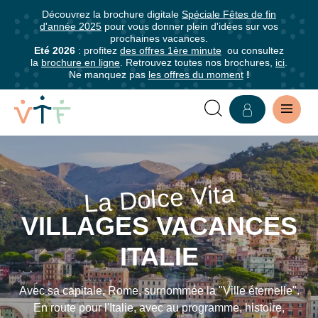
Découvrez la brochure digitale
Spéciale Fêtes de fin
✕
d'année 2025
pour vous donner plein d'idées sur vos
mer
prochaines vacances.
Abonnez-
Eté 2026
: profitez
des offres 1ère minute
ou consultez
la
brochure en ligne
. Retrouvez toutes nos brochures,
ici
.
vous
Ne manquez pas
les offres du moment
!
à
notre
newsletter
SÉJOURS
Abonnez-
VILLAGES
vous
La Dolce Vita
pour
VACANCES
VILLAGES VACANCES
être
FAMILLE
informé·e
ITALIE
de
EN
tous
Avec sa capitale, Rome, surnommée la "Ville éternelle".
les
ITALIE
En route pour l'Italie, avec au programme, histoire,
avantages