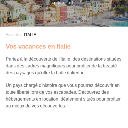
culture, art...
VTF,
des
offres
exclusives
et
Accueil
ITALIE
des
Vos vacances en Italie
bons
plans
Partez à la découverte de l'Italie, des destinations situées
pour
dans des cadres magnifiques pour profiter de la beauté
vos
des paysages qu'offre la botte italienne.
vacances
Un pays chargé d'histoire que vous pourrez découvrir en
!
toute liberté lors de vos escapades. Découvrez des
hébergements en location idéalement situés pour profiter
Il
au mieux de vos découvertes.
suffit
d’un
clic
!