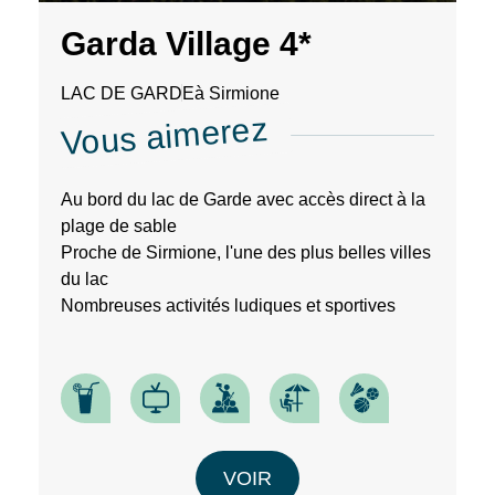
En
renseignant
Garda Village 4*
votre
adresse
LAC DE GARDE
à Sirmione
email
Vous aimerez
vous
acceptez
de
recevoir
Au bord du lac de Garde avec accès direct à la
la
plage de sable
newsletter
Proche de Sirmione, l'une des plus belles villes
de
VTF.
du lac
Vous
Nombreuses activités ludiques et sportives
pouvez
vous
désinscrire
à
tout
moment
à
RECHERCHER
l’aide
VOIR