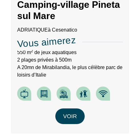
Camping-village Pineta
de
notre
sul Mare
site
web.
ADRIATIQUE
à Cesenatico
Vous aimerez
2
550 m
de jeux aquatiques
2 plages privées à 500m
A 20mn de Mirabilandia, le plus célèbre parc de
loisirs d’Italie
VOIR