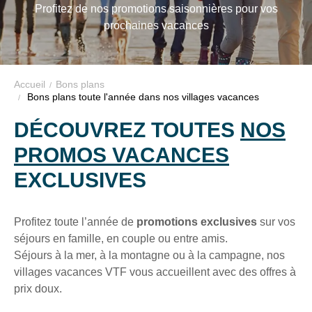
VILLAGES
Profitez de nos promotions saisonnières pour vos
VTF,
prochaines vacances
des
VACANCES
offres
exclusives
et
Accueil
Bons plans
Bons plans toute l'année dans nos villages vacances
des
bons
DÉCOUVREZ TOUTES
NOS
plans
PROMOS VACANCES
pour
vos
EXCLUSIVES
vacances
!
Profitez toute l’année de
promotions exclusives
sur vos
séjours en famille, en couple ou entre amis.
Il
Séjours à la mer, à la montagne ou à la campagne, nos
suffit
villages vacances VTF vous accueillent avec des offres à
d’un
prix doux.
clic
!