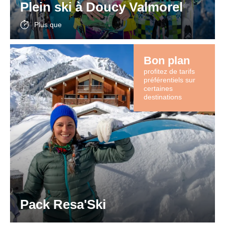
Plein ski à Doucy Valmorel
de
notre
Plus que
site
web.
Bon plan
profitez de tarifs
préférentiels sur
certaines
destinations
Pack Resa'Ski