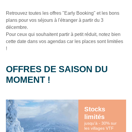
séjours
ou
Retrouvez toutes les offres "Early Booking" et les bons
conseils
plans pour vos séjours à l'étranger à partir du 3
pratiques
décembre.
pour
Pour ceux qui souhaitent partir à petit réduit, notez bien
bien
cette date dans vos agendas car les places sont limitées
préparer
!
vos
prochaines
vacances.
OFFRES DE SAISON DU
MOMENT !
Votre
adresse
mail
Stocks
limités
jusqu'à - 30% sur
les villages VTF