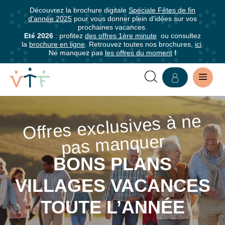
Découvrez la brochure digitale
Spéciale Fêtes de fin
✕
d'année 2025
pour vous donner plein d'idées sur vos
mer
prochaines vacances.
Abonnez-
Eté 2026
: profitez
des offres 1ère minute
ou consultez
la
brochure en ligne
. Retrouvez toutes nos brochures,
ici
.
vous
Ne manquez pas
les offres du moment
!
à
notre
newsletter
BONS
Offres exclusives à ne
pas
Abonnez-
PLANS
vous
manquer
pour
TOUTE
être
BONS PLANS
L'ANNÉE
informé·e
VILLAGES VACANCES
de
DANS
tous
TOUTE L’ANNÉE
les
NOS
avantages