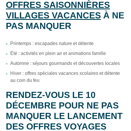
OFFRES SAISONNIÈRES
Recevez
VILLAGES VACANCES
À NE
tous
les
PAS MANQUER
15
jours
,
directement
Printemps : escapades nature et détente
dans
Été : activités en plein air et animations famille
votre
boîte
Automne : séjours gourmands et découvertes locales
mail,
Hiver : offres spéciales vacances scolaires et détente
toutes
au coin du feu
les
nouveautés,
RENDEZ-VOUS LE 10
bons
DÉCEMBRE POUR NE PAS
plans,
promos,
MANQUER LE LANCEMENT
idées
DES OFFRES VOYAGES
de