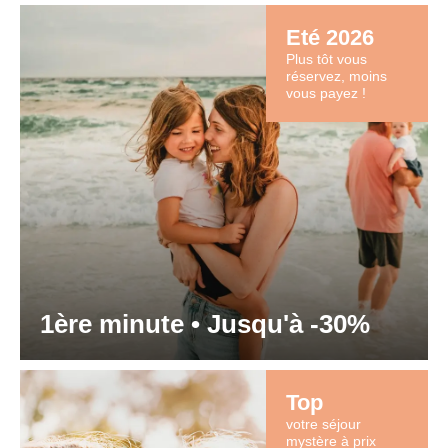
Eté 2026
Plus tôt vous
réservez, moins
vous payez !
1ère minute • Jusqu'à -30%
Top
votre séjour
mystère à prix