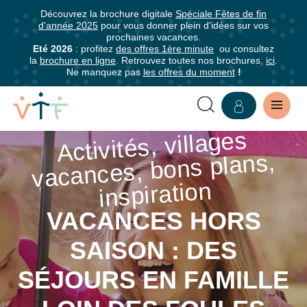
Découvrez la brochure digitale
Spéciale Fêtes de fin
✕
d'année 2025
pour vous donner plein d'idées sur vos
mer
prochaines vacances.
Abonnez-
Eté 2026
: profitez
des offres 1ère minute
ou consultez
la
brochure en ligne
. Retrouvez toutes nos brochures,
ici
.
vous
Ne manquez pas
les offres du moment
!
à
notre
newsletter
Activités, villages
VACANCES
vacances, bons plans,
Abonnez-
HORS
vous
inspiration
pour
SAISON
être
VACANCES HORS
:
informé·e
SAISON : DES
de
DES
tous
SÉJOURS EN FAMILLE
les
SÉJOURS
avantages