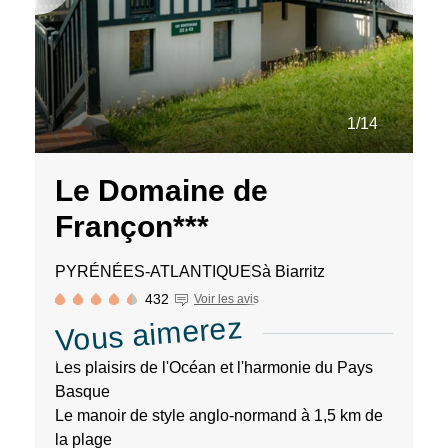
de
notre
site
web.
1/14
Le Domaine de
Françon***
PYRÉNÉES-ATLANTIQUES
à Biarritz
432
Voir les avis
Vous aimerez
Les plaisirs de l'Océan et l'harmonie du Pays
Basque
Le manoir de style anglo-normand à 1,5 km de
la plage