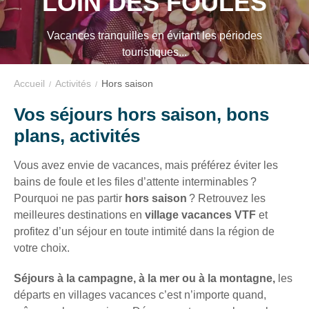
LOIN DES FOULES
EN
VTF,
des
Vacances tranquilles en évitant les périodes
FAMILLE
offres
touristiques...
exclusives
LOIN
et
Accueil
Activités
Hors saison
DES
des
Vos séjours hors saison, bons
bons
FOULES
plans, activités
plans
pour
Vous avez envie de vacances, mais préférez éviter les
vos
bains de foule et les files d’attente interminables ?
vacances
Pourquoi ne pas partir
hors saison
? Retrouvez les
!
meilleures destinations en
village vacances VTF
et
profitez d’un séjour en toute intimité dans la région de
Il
votre choix.
suffit
d’un
Séjours à la campagne, à la mer ou à la montagne,
les
clic
départs en villages vacances c’est n’importe quand,
!