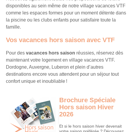
séjours
disponibles au sein même de notre village vacances VTF
ou
comme les espaces formes pour un moment détente dans
conseils
la piscine ou les clubs enfants pour satisfaire toute la
pratiques
famille.
pour
bien
Vos vacances hors saison avec VTF
préparer
vos
Pour des
vacances hors saison
réussies, réservez dès
prochaines
maintenant votre logement en village vacances VTF.
vacances.
Dordogne, Auvergne, Luberon et plein d’autres
destinations encore vous attendent pour un séjour tout
confort unique et inoubliable !
Votre
adresse
Brochure Spéciale
mail
Hors saison Hiver
2026
Et si le hors saison hiver devenait
votre saison préférée ? Découvrez