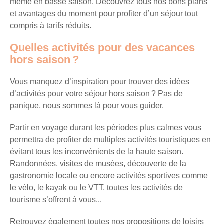
même en basse saison. Découvrez tous nos bons plans
Recevez
et avantages du moment pour profiter d’un séjour tout
tous
compris à tarifs réduits.
les
Quelles activités pour des vacances
15
hors saison ?
jours
,
directement
Vous manquez d’inspiration pour trouver des idées
dans
d’activités pour votre séjour hors saison ? Pas de
votre
panique, nous sommes là pour vous guider.
boîte
mail,
Partir en voyage durant les périodes plus calmes vous
toutes
permettra de profiter de multiples activités touristiques en
les
évitant tous les inconvénients de la haute saison.
nouveautés,
Randonnées, visites de musées, découverte de la
bons
gastronomie locale ou encore activités sportives comme
plans,
le vélo, le kayak ou le VTT, toutes les activités de
promos,
tourisme s’offrent à vous...
idées
de
Retrouvez également toutes nos propositions de loisirs