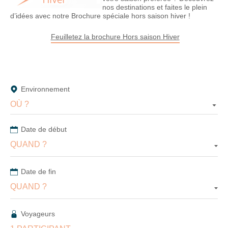
En
nos destinations et faites le plein
renseignant
d’idées avec notre Brochure spéciale hors saison hiver !
votre
adresse
Feuilletez la brochure Hors saison Hiver
email
vous
acceptez
de
recevoir
Environnement
la
OÙ ?
newsletter
de
VTF.
Date de début
Vous
QUAND ?
pouvez
vous
désinscrire
Date de fin
à
QUAND ?
tout
moment
à
Voyageurs
l’aide