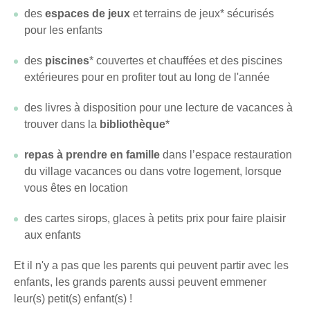
séjours
des
espaces de jeux
et terrains de jeux* sécurisés
ou
pour les enfants
conseils
pratiques
des
piscines
* couvertes et chauffées et des piscines
pour
extérieures pour en profiter tout au long de l'année
bien
préparer
des livres à disposition pour une lecture de vacances à
vos
trouver dans la
bibliothèque
*
prochaines
vacances.
repas à prendre en famille
dans l’espace restauration
du village vacances ou dans votre logement, lorsque
vous êtes en location
Votre
des cartes sirops, glaces à petits prix pour faire plaisir
adresse
aux enfants
mail
Et il n'y a pas que les parents qui peuvent partir avec les
enfants, les grands parents aussi peuvent emmener
leur(s) petit(s) enfant(s) !