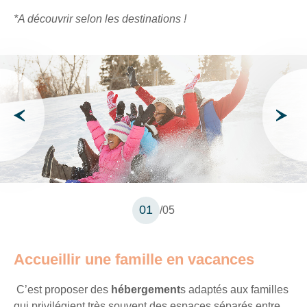
En
*A découvrir selon les destinations !
renseignant
votre
adresse
email
vous
acceptez
de
recevoir
la
newsletter
de
VTF.
Vous
pouvez
01
/05
vous
désinscrire
à
tout
Accueillir une famille en vacances
moment
à
C’est proposer des
hébergement
s adaptés aux familles
l’aide
qui privilégient très souvent des espaces séparés entre