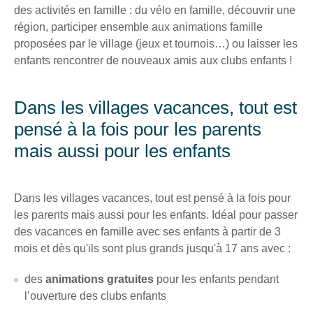
des activités en famille : du vélo en famille, découvrir une
Recevez
région, participer ensemble aux animations famille
tous
proposées par le village (jeux et tournois…) ou laisser les
les
enfants rencontrer de nouveaux amis aux clubs enfants !
15
jours
,
directement
Dans les villages vacances, tout est
dans
pensé à la fois pour les parents
votre
mais aussi pour les enfants
boîte
mail,
toutes
Dans les villages vacances, tout est pensé à la fois pour
les
les parents mais aussi pour les enfants. Idéal pour passer
nouveautés,
des vacances en famille avec ses enfants à partir de 3
bons
mois et dès qu'ils sont plus grands jusqu'à 17 ans avec :
plans,
promos,
des
animations gratuites
pour les enfants pendant
idées
l’ouverture des clubs enfants
de