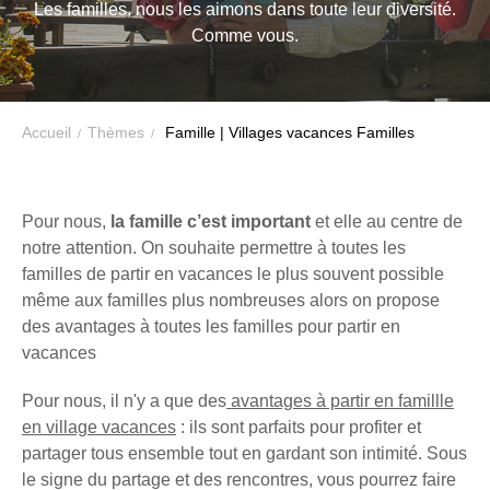
Les familles, nous les aimons dans toute leur diversité.
VTF,
Comme vous.
des
offres
exclusives
et
Accueil
Thèmes
Famille | Villages vacances Familles
des
bons
plans
Pour nous,
la famille c’est important
et elle au centre de
pour
notre attention. On souhaite permettre à toutes les
vos
familles de partir en vacances le plus souvent possible
même aux familles plus nombreuses alors on propose
vacances
des avantages à toutes les familles pour partir en
!
vacances
Il
Pour nous, il n'y a que des
avantages à partir en famillle
suffit
en village vacances
: ils sont parfaits pour profiter et
d’un
partager tous ensemble tout en gardant son intimité. Sous
clic
le signe du partage et des rencontres, vous pourrez faire
!