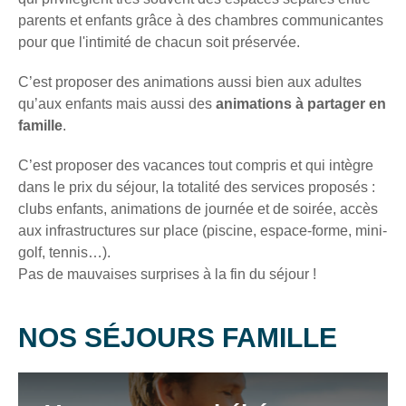
des
liens
parents et enfants grâce à des chambres communicantes
de
pour que l'intimité de chacun soit préservée.
désinscription
ou
C’est proposer des animations aussi bien aux adultes
en
qu’aux enfants mais aussi des
animations à partager en
écrivant
famille
.
à
contact-
RGPD@vtf-
C’est proposer des vacances tout compris et qui intègre
vacances.com.
dans le prix du séjour, la totalité des services proposés :
Plus
clubs enfants, animations de journée et de soirée, accès
d’info
aux infrastructures sur place (piscine, espace-forme, mini-
sur
golf, tennis…).
notre
politique
Pas de mauvaises surprises à la fin du séjour !
de
confidentialité
sur
NOS SÉJOURS FAMILLE
la
page
RECHERCHER
mentions
légales