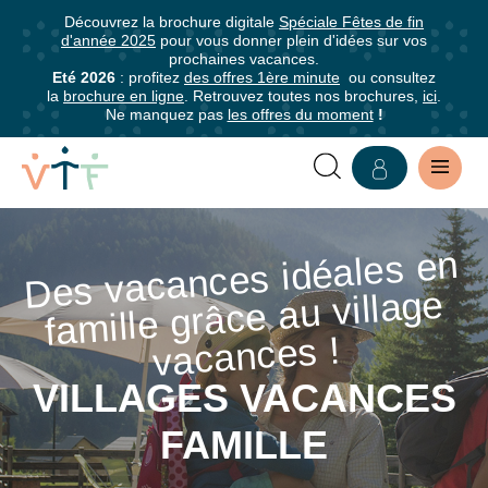
Découvrez la brochure digitale
Spéciale Fêtes de fin
✕
d'année 2025
pour vous donner plein d'idées sur vos
mer
prochaines vacances.
Abonnez-
Eté 2026
: profitez
des offres 1ère minute
ou consultez
la
brochure en ligne
. Retrouvez toutes nos brochures,
ici
.
vous
Ne manquez pas
les offres du moment
!
à
notre
newsletter
FAMILLE
Abonnez-
Des vacances idéales en
fa
|
vous
mille grâce au village
pour
VILLAGES
être
vacances !
VACANCES
informé·e
VILLAGES VACANCES
de
FAMILLES
tous
FAMILLE
les
avantages