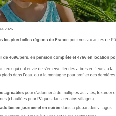
z de recevoir la newsletter de VTF. Vous
es liens de désinscription ou en écrivant à
ues 2026
otre politique de confidentialité sur la page
ns
les plus belles régions de France
pour vos vacances de Pâ
ir de 469€/pers. en pension complète et 476€ en location pou
 ceux qui ont envie de s’émerveiller des arbres en fleurs, à la
s pieds dans l’eau, ou à la montagne pour profiter des dernières
es agréables
pour s'adonner à de multiples activités, lézarder 
ines (chauffées pour Pâques dans certains villages)
adultes en journée et en soirée
dans la plupart des villages