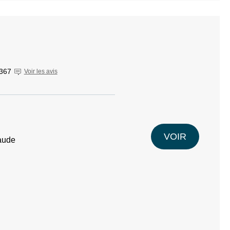
367
Voir les avis
VOIR
raude