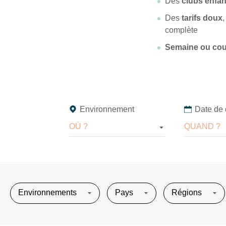
Des
clubs enfan
Des
tarifs doux
complète
Semaine ou cour
Environnement
Date de 
OÙ ?
QUAND ?
Environnements
Pays
Régions