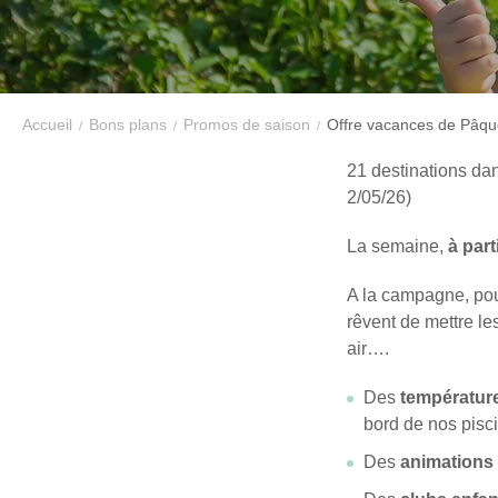
PÂQUES
2026
En renseignant votre adresse email vous accepte
Accueil
Bons plans
pouvez vous désinscrire à tout moment à l’aide d
Promos de saison
Offre vacances de Pâq
contact-RGPD@vtf-vacances.com. Plus d’info sur n
mentions légales de notre site web.
21 destinations da
2/05/26)
La semaine,
à part
A la campagne, pour
rêvent de mettre le
air….
Des
températur
bord de nos pisc
Des
animations 