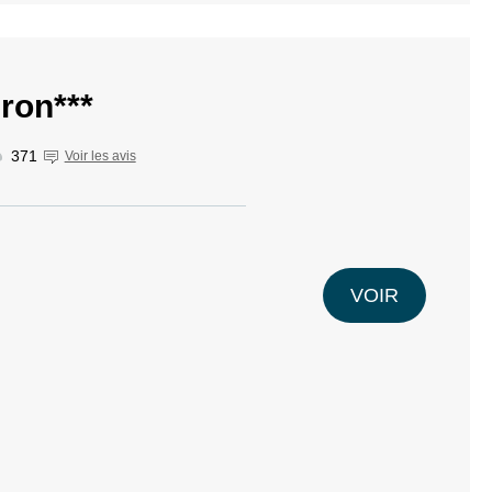
ron***
371
Voir les avis
VOIR