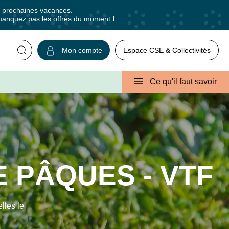
s prochaines vacances.
manquez pas
les offres du moment
!
Mon compte
r
✕
Fermer
Ce qu'il faut savoir
usives et des bons plans pour vos
ns, promos, idées de séjours ou conseils
 PÂQUES - VTF
lles le