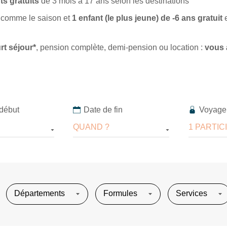
ts gratuits
de 3 mois à 17 ans selon les destinations
, comme le saison et
1 enfant (le plus jeune) de -6 ans gratuit
e
t séjour*
, pension complète, demi-pension ou location :
vous 
Voyage
début
Date de fin
1 PARTIC
QUAND ?
Départements
Formules
Services