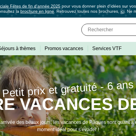
ciale Fêtes de fin d'année 2025
pour vous donner plein d'idées sur vo
nsultez la
brochure en ligne
. Retrouvez toutes nos brochures,
ici
. Ne 
✕
Fermer
Abonnez-vous à notre newslette
Séjours à thèmes
Promos vacances
Services VTF
 de tous les avantages VTF, des offres excl
Petit prix et gratuité - 6 ans
rectement dans votre boîte mail, toutes les nouveautés, bons pla
E VACANCES DE
ances.
'arrivée des beaux jours, les vacances de Pâques sont quant à e
moment idéal pour s'évader !