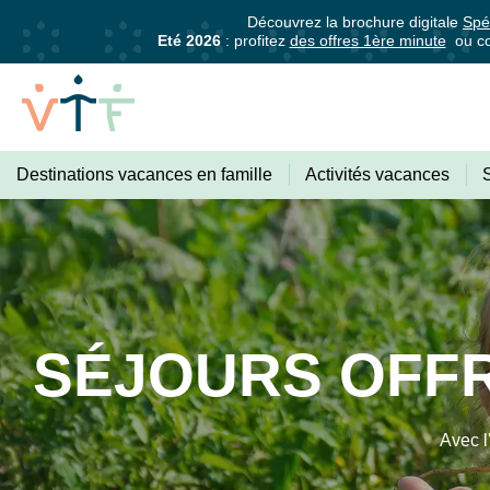
Découvrez la brochure digitale
Spé
Eté 2026
: profitez
des offres 1ère minute
ou co
Destinations vacances en famille
Activités vacances
VACANCES
Abonnez-vous pour être informé·e
OFFRE
vacances !
Il suffit d’un clic !
Recevez tous les 15 jours
, di
SÉJOURS OFFR
VACANCES
pratiques pour bien préparer vos prochaines vac
DE
Avec l
Votre adresse mail