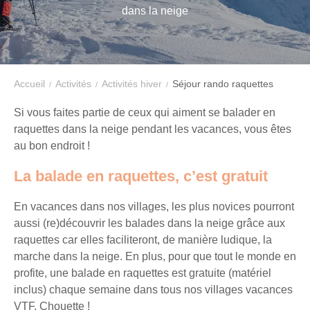
dans la neige
VTF,
des
offres
exclusives
et
Accueil
Activités
Activités hiver
Séjour rando raquettes
des
Si vous faites partie de ceux qui aiment se balader en
bons
raquettes dans la neige pendant les vacances, vous êtes
plans
au bon endroit !
pour
vos
La balade en raquettes, c’est gratuit
vacances
En vacances dans nos villages, les plus novices pourront
!
aussi (re)découvrir les balades dans la neige grâce aux
raquettes car elles faciliteront, de manière ludique, la
Il
marche dans la neige. En plus, pour que tout le monde en
suffit
profite, une balade en raquettes est gratuite (matériel
d’un
inclus) chaque semaine dans tous nos villages vacances
clic
VTF. Chouette !
!