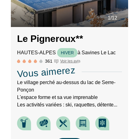
de
notre
site
1/12
web.
Le Pigneroux**
HAUTES-ALPES
à Savines Le Lac
HIVER
361
Voir les avis
Vous aimerez
Le village perché au-dessus du lac de Serre-
Ponçon
L'espace forme et sa vue imprenable
Les activités variées : ski, raquettes, détente...