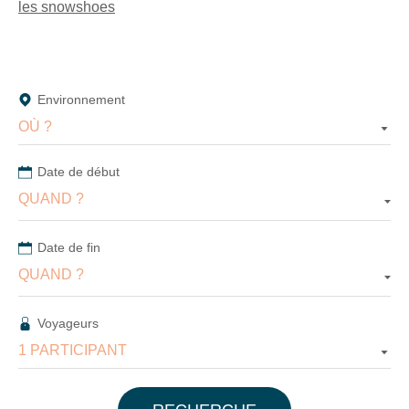
les snowshoes
En
renseignant
votre
adresse
email
Environnement
vous
acceptez
OÙ ?
de
recevoir
Date de début
la
newsletter
QUAND ?
de
VTF.
Vous
Date de fin
pouvez
QUAND ?
vous
désinscrire
à
Voyageurs
tout
1 PARTICIPANT
moment
à
l’aide