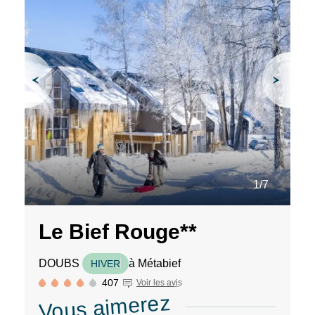
1/7
Le Bief Rouge**
DOUBS
à Métabief
HIVER
407
Voir les avis
Vous aimerez