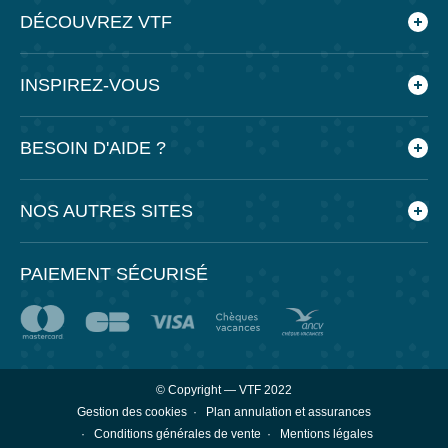
DÉCOUVREZ VTF
Qui sommes-nous ?
INSPIREZ-VOUS
Les villages vacances VTF
Nos engagements
Le blog
BESOIN D'AIDE ?
Nos agences
Feuilleter nos brochures
Nos partenaires
Application mobile VTF
Foire aux questions
NOS AUTRES SITES
Espace presse
Préparer mes vacances
Recrutement
PAIEMENT SÉCURISÉ
Groupe à partir de 10 personnes
Séminaires et réunion de travail
Voyages scolaires
Site dédié aux agents du CNAS
© Copyright — VTF 2022
Site dédié aux agents du CGOS
Gestion des cookies
Plan annulation et assurances
Conditions générales de vente
Mentions légales
Site dédié aux sociétaires MACIF