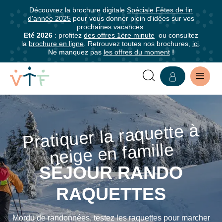
Découvrez la brochure digitale
Spéciale Fêtes de fin
✕
d'année 2025
pour vous donner plein d'idées sur vos
mer
prochaines vacances.
Abonnez-
Eté 2026
: profitez
des offres 1ère minute
ou consultez
la
brochure en ligne
. Retrouvez toutes nos brochures,
ici
.
vous
Ne manquez pas
les offres du moment
!
à
notre
newsletter
VACANCES
Abonnez-
RANDO
Pratiquer la raquette à
neige en fa
vous
pour
RAQUETTES
mille
être
informé·e
SÉJOUR RANDO
de
RAQUETTES
tous
les
avantages
Mordu de randonnées, testez les raquettes pour marcher