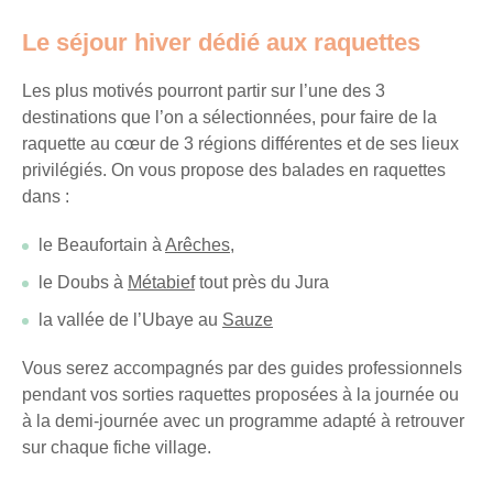
Recevez
Le séjour hiver dédié aux raquettes
tous
les
Les plus motivés pourront partir sur l’une des 3
15
destinations que l’on a sélectionnées, pour faire de la
jours
,
raquette au cœur de 3 régions différentes et de ses lieux
directement
privilégiés. On vous propose des balades en raquettes
dans
dans :
votre
boîte
le Beaufortain à
Arêches
,
mail,
le Doubs à
Métabief
tout près du Jura
toutes
les
la vallée de l’Ubaye au
Sauze
nouveautés,
bons
Vous serez accompagnés par des guides professionnels
plans,
pendant vos sorties raquettes proposées à la journée ou
promos,
à la demi-journée avec un programme adapté à retrouver
idées
sur chaque fiche village.
de