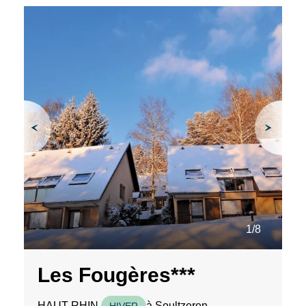
1/8
Les Fougères***
HAUT-RHIN
à Soultzeren
HIVER