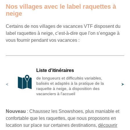
séjours
Nos villages avec le label raquettes à
ou
neige
conseils
pratiques
Certains de nos villages de vacances VTF disposent du
pour
label raquettes à neige, c’est-à-dire que l'on s’engage à
bien
vous fournir pendant vos vacances :
préparer
vos
prochaines
vacances.
Liste d'itinéraires
de longueurs et difficultés variables,
balisés et adaptés à la pratique de la
Votre
raquette à neige, à disposition des
adresse
vacanciers à l'accueil
mail
Nouveau
: Chaussez les Snowshoes, plus maniable et
confortable que les raquettes, que nous proposons en
location sur place sur certaines destinations,
découvrir