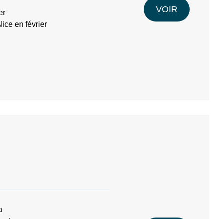
VOIR
er
ice en février
a