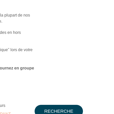
la plupart de nos
e.
odes en hors
que" lors de votre
éjournez en groupe
urs
RECHERCHE