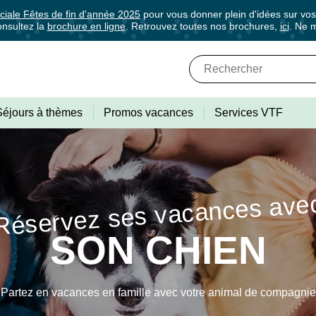
ciale Fêtes de fin d'année 2025
pour vous donner plein d'idées sur vo
nsultez la
brochure en ligne
. Retrouvez toutes nos brochures,
ici
. Ne 
✕
Fermer
Abonnez-vous à notre newslette
Séjours à thèmes
Promos vacances
Services VTF
 de tous les avantages VTF, des offres excl
Réservez ses vacances ave
rectement dans votre boîte mail, toutes les nouveautés, bons pla
SON CHIEN
ances.
Partez en vacances en famille avec votre animal de compagnie