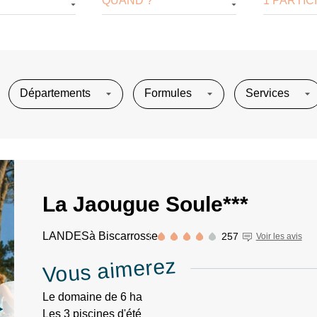
1 PARTIC
QUAND ?
Départements
Formules
Services
La Jaougue Soule***
LANDES
à Biscarrosse
257
Voir les avis
Vous aimerez
Le domaine de 6 ha
Les 3 piscines d'été