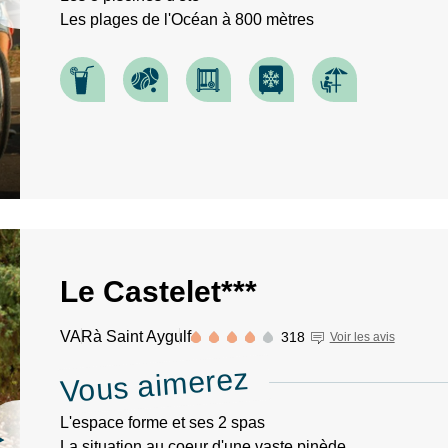
Les plages de l'Océan à 800 mètres
Le Castelet***
VAR
à Saint Aygulf
318
Voir les avis
RECHERCHER
Vous aimerez
Une destination, un hôtel...
L'espace forme et ses 2 spas
La situation au coeur d'une vaste pinède