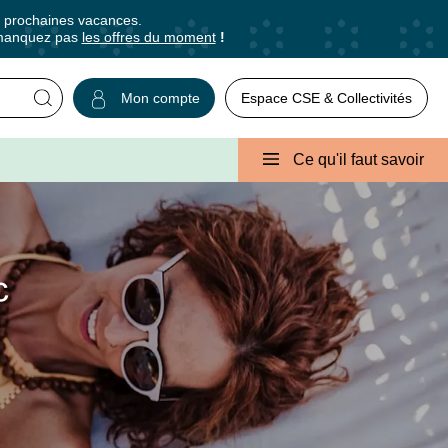
s prochaines vacances.
manquez pas
les offres du moment
!
Mon compte
r
✕
Fermer
Ce qu'il faut savoir
usives et des bons plans pour vos
c
ns, promos, idées de séjours ou conseils