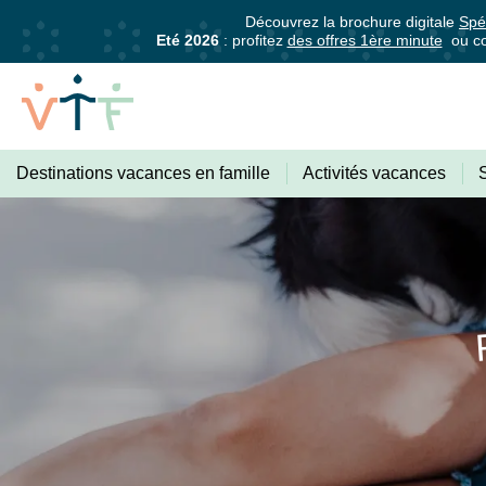
Découvrez la brochure digitale
Spé
Eté 2026
: profitez
des offres 1ère minute
ou co
Destinations vacances en famille
Activités vacances
VACANCES
Abonnez-vous pour être informé·e
PARTIR
vacances !
Il suffit d’un clic !
Recevez tous les 15 jours
, di
AVEC
pratiques pour bien préparer vos prochaines vac
SON
Votre adresse mail