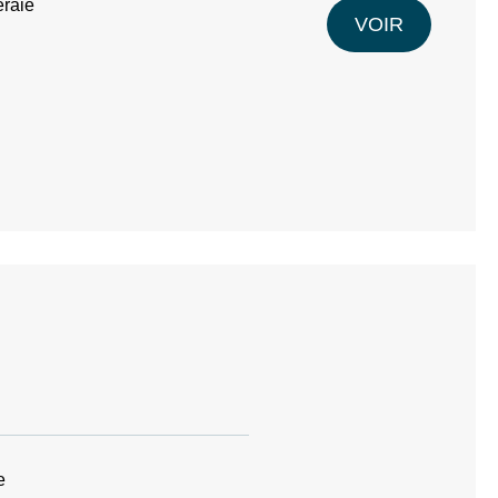
eraie
VOIR
e