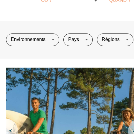
OÙ ?
QUAND ?
Environnements
Pays
Régions