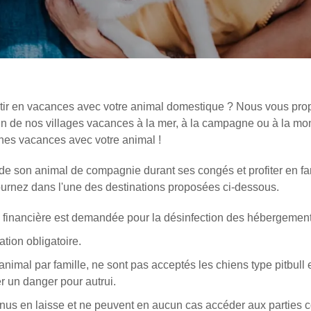
z de recevoir la newsletter de VTF. Vous
es liens de désinscription ou en écrivant à
otre politique de confidentialité sur la page
rtir en vacances avec votre animal domestique ? Nous vous p
un de nos villages vacances à la mer, à la campagne ou à la mon
ines vacances avec votre animal !
de son animal de compagnie durant ses congés et profiter en f
journez dans l'une des destinations proposées ci-dessous.
n financière est demandée pour la désinfection des hébergement
tion obligatoire.
mal par famille, ne sont pas acceptés les chiens type pitbull e
r un danger pour autrui.
 tenus en laisse et ne peuvent en aucun cas accéder aux parties