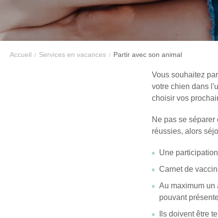
ANIMAL
En renseignant votre adresse email vous accepte
Accueil
Services en vacances
pouvez vous désinscrire à tout moment à l’aide d
Partir avec son animal
contact-RGPD@vtf-vacances.com. Plus d’info sur n
mentions légales de notre site web.
Vous souhaitez pa
votre chien dans l'
choisir vos procha
Ne pas se séparer 
réussies, alors sé
Une participatio
Carnet de vaccina
Au maximum un ani
pouvant présente
Ils doivent être