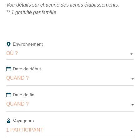
En
Voir détails sur chacune des fiches établissements.
renseignant
** 1 gratuité par famille
votre
adresse
email
vous
acceptez
Environnement
de
recevoir
OÙ ?
la
newsletter
Date de début
de
QUAND ?
VTF.
Vous
pouvez
Date de fin
vous
désinscrire
QUAND ?
à
tout
Voyageurs
moment
à
1 PARTICIPANT
l’aide