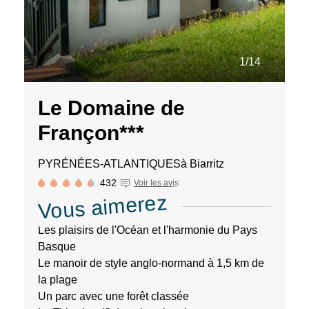
de
notre
site
web.
1/14
Le Domaine de
Françon***
PYRÉNÉES-ATLANTIQUES
à Biarritz
432
Voir les avis
Vous aimerez
Les plaisirs de l'Océan et l'harmonie du Pays
Basque
Le manoir de style anglo-normand à 1,5 km de
la plage
Un parc avec une forêt classée