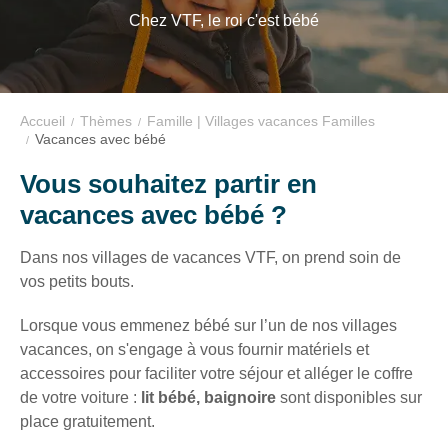
VTF,
Chez VTF, le roi c'est bébé
des
offres
exclusives
et
Accueil
Thèmes
Famille | Villages vacances Familles
Vacances avec bébé
des
bons
Vous souhaitez partir en
plans
vacances avec bébé ?
pour
vos
Dans nos villages de vacances VTF, on prend soin de
vacances
vos petits bouts.
!
Lorsque vous emmenez bébé sur l’un de nos villages
vacances, on s'engage à vous fournir matériels et
Il
accessoires pour faciliter votre séjour et alléger le coffre
suffit
de votre voiture :
lit bébé, baignoire
sont disponibles sur
d’un
place gratuitement.
clic
!