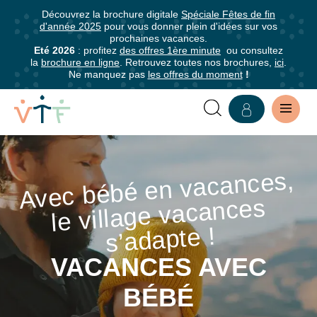
Découvrez la brochure digitale
Spéciale Fêtes de fin
✕
d'année 2025
pour vous donner plein d'idées sur vos
mer
prochaines vacances.
Abonnez-
Eté 2026
: profitez
des offres 1ère minute
ou consultez
la
brochure en ligne
. Retrouvez toutes nos brochures,
ici
.
vous
Ne manquez pas
les offres du moment
!
à
notre
newsletter
VACANCES
Abonnez-
AVEC
Avec bébé en vacances,
vous
pour
le village vacances
BÉBÉ
être
s’adapte !
informé·e
de
VACANCES AVEC
tous
BÉBÉ
les
avantages