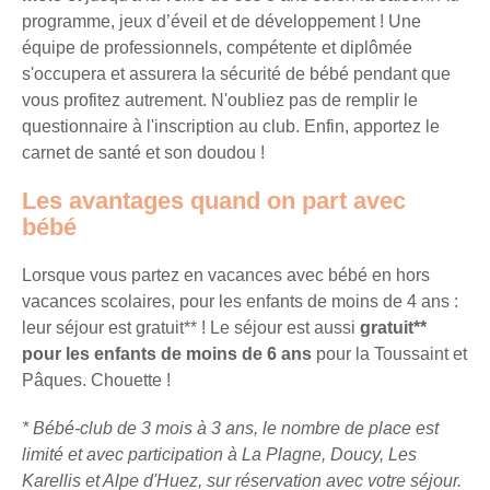
séjours
programme, jeux d’éveil et de développement ! Une
ou
équipe de professionnels, compétente et diplômée
conseils
s'occupera et assurera la sécurité de bébé pendant que
pratiques
vous profitez autrement. N'oubliez pas de remplir le
pour
questionnaire à l'inscription au club. Enfin, apportez le
bien
carnet de santé et son doudou !
préparer
vos
Les avantages quand on part avec
prochaines
bébé
vacances.
Lorsque vous partez en vacances avec bébé en hors
vacances scolaires, pour les enfants de moins de 4 ans :
Votre
leur séjour est gratuit** ! Le séjour est aussi
gratuit**
adresse
pour les enfants de moins de 6 ans
pour la Toussaint et
mail
Pâques. Chouette !
*
Bébé-club de 3 mois à 3 ans, le nombre de place est
limité et avec participation à La Plagne, Doucy, Les
Karellis et Alpe d'Huez, sur réservation avec votre séjour.