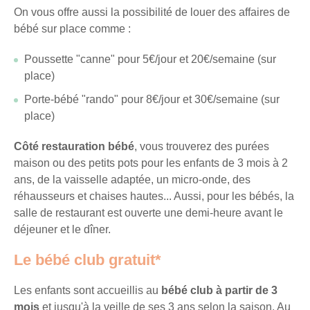
On vous offre aussi la possibilité de louer des affaires de
Recevez
bébé sur place comme :
tous
les
Poussette "canne" pour 5€/jour et 20€/semaine (sur
15
place)
jours
,
directement
Porte-bébé "rando" pour 8€/jour et 30€/semaine (sur
dans
place)
votre
Côté restauration bébé
, vous trouverez des purées
boîte
maison ou des petits pots pour les enfants de 3 mois à 2
mail,
ans, de la vaisselle adaptée, un micro-onde, des
toutes
réhausseurs et chaises hautes... Aussi, pour les bébés, la
les
salle de restaurant est ouverte une demi-heure avant le
nouveautés,
déjeuner et le dîner.
bons
plans,
Le bébé club gratuit*
promos,
idées
Les enfants sont accueillis au
bébé club à partir de 3
de
mois
et jusqu'à la veille de ses 3 ans selon la saison. Au