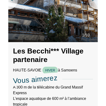
séjours
ou
conseils
pratiques
pour
bien
1/10
préparer
vos
prochaines
Les Becchi*** Village
vacances.
partenaire
HAUTE-SAVOIE
à Samoens
Votre
HIVER
Vous aimerez
adresse
mail
A 300 m de la télécabine du Grand Massif
Express
L’espace aquatique de 600 m² à l’ambiance
tropicale