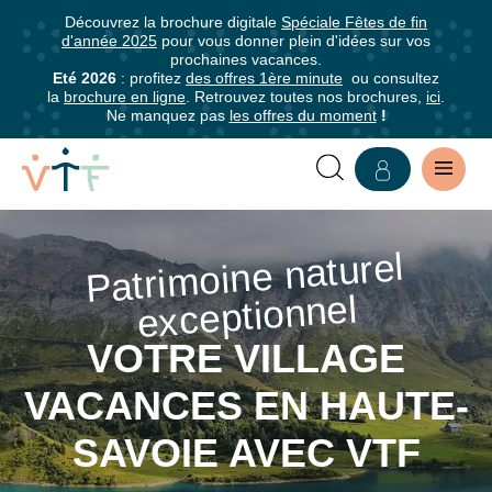
Découvrez la brochure digitale
Spéciale Fêtes de fin
✕
d'année 2025
pour vous donner plein d'idées sur vos
mer
prochaines vacances.
Abonnez-
Eté 2026
: profitez
des offres 1ère minute
ou consultez
la
brochure en ligne
. Retrouvez toutes nos brochures,
ici
.
vous
Ne manquez pas
les offres du moment
!
à
notre
newsletter
VILLAGE
Abonnez-
Patri
moine naturel
VACANCES
vous
exceptionnel
pour
HAUTE-
être
VOTRE VILLAGE
SAVOIE
informé·e
VACANCES EN HAUTE-
de
:
tous
SAVOIE AVEC VTF
les
SÉJOURS
avantages