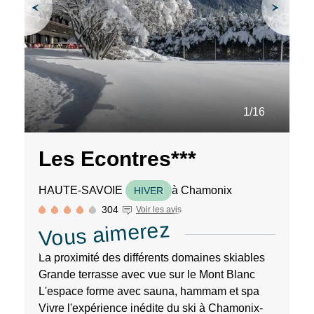
des
liens
de
désinscription
ou
en
écrivant
à
1/16
contact-
RGPD@vtf-
vacances.com.
Les Econtres***
Plus
d’info
sur
HAUTE-SAVOIE
à Chamonix
HIVER
notre
304
Voir les avis
politique
Vous aimerez
de
confidentialité
sur
La proximité des différents domaines skiables
la
Grande terrasse avec vue sur le Mont Blanc
page
L'espace forme avec sauna, hammam et spa
mentions
Vivre l'expérience inédite du ski à Chamonix-
légales