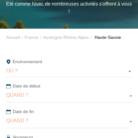
EN
Eté comme hiver, de nombreuses activités s'offrent à vous
VTF,
!
des
MONTAGNE
offres
exclusives
-
et
Accueil
France
Auvergne-Rhône-Alpes
Haute-Savoie
VTF
des
bons
plans
Environnement
pour
OÙ ?
vos
vacances
Date de début
!
QUAND ?
Il
Date de fin
suffit
QUAND ?
d’un
clic
Voyageurs
!