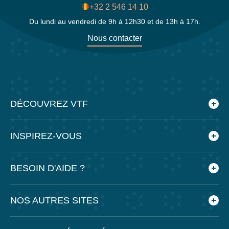
+32 2 546 14 10
Du lundi au vendredi de 9h à 12h30 et de 13h à 17h.
Nous contacter
DÉCOUVREZ VTF
Qui sommes-nous ?
INSPIREZ-VOUS
Les villages vacances VTF
Nos engagements
Le blog
BESOIN D'AIDE ?
Nos agences
Feuilleter nos brochures
Nos partenaires
Application mobile VTF
Foire aux questions
NOS AUTRES SITES
Espace presse
Préparer mes vacances
Recrutement