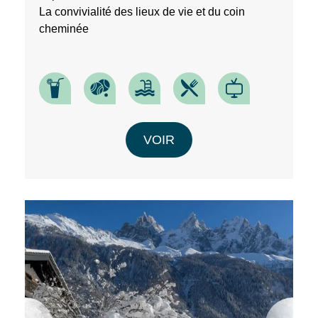
En
La convivialité des lieux de vie et du coin
renseignant
cheminée
votre
adresse
email
vous
acceptez
de
recevoir
la
VOIR
newsletter
de
VTF.
Vous
pouvez
vous
désinscrire
à
tout
moment
à
l’aide