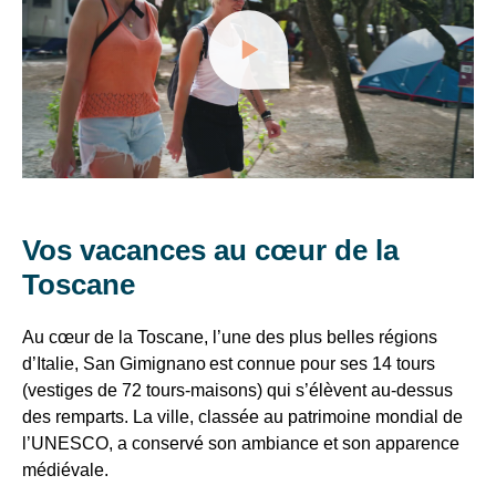
not
libre
VTF,
•
permitted
PIEMMA,
des
Séjour
to
minimum
load
offres
SAN
3
due
exclusives
nuits
to
GIMIGNANO
et
trackers
A
des
that
régler
are
bons
sur
not
plans
place
disclosed
Vos vacances au cœur de la
:
pour
to
•
vos
Toscane
the
Taxe
visitor.
vacances
de
The
!
séjour
Au cœur de la Toscane, l’une des plus belles régions
website
:
d’Italie, San Gimignano est connue pour ses 14 tours
owner
0.50€/nuit/personne
Il
(vestiges de 72 tours-maisons) qui s’élèvent au-dessus
needs
à
suffit
des remparts. La ville, classée au patrimoine mondial de
to
partir
d’un
l’UNESCO, a conservé son ambiance et son apparence
setup
de
the
12
clic
médiévale.
ans
site
!