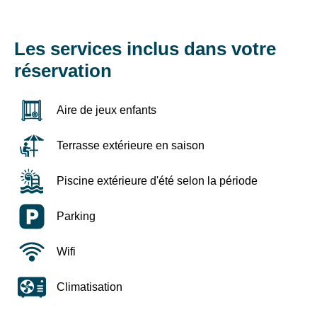
des
23/05
liens
et
de
du
désinscription
Les services inclus dans votre
14/09
ou
au
réservation
en
01/11
écrivant
(hors
à
18/04
Aire de jeux enfants
contact-
au
RGPD@vtf-
04/05 :
vacances.com.
Terrasse extérieure en saison
-15%,
Plus
calcul
d’info
au
Piscine extérieure d'été selon la période
sur
prorata).
notre
Séjour
politique
Parking
de
de
7
confidentialité
nuits
Wifi
sur
minimum.
la
page
Climatisation
•
mentions
-15%
légales