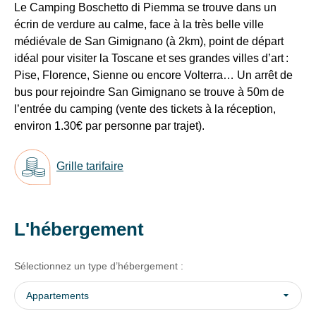
Le Camping Boschetto di Piemma se trouve dans un
(maxi
with
Recevez
écrin de verdure au calme, face à la très belle ville
5
their
tous
nuits).
médiévale de San Gimignano (à 2km), point de départ
CMP
les
to
idéal pour visiter la Toscane et ses grandes villes d’art :
•
15
add
Pise, Florence, Sienne ou encore Volterra… Un arrêt de
Ménage
jours
,
this
bus pour rejoindre San Gimignano se trouve à 50m de
de
content
directement
l’entrée du camping (vente des tickets à la réception,
fin
to
dans
de
environ 1.30€ par personne par trajet).
the
votre
séjour
list
:
boîte
of
30
Grille tarifaire
mail,
technologies
€
toutes
used.
par
les
mobil-
nouveautés,
home
L'hébergement
Powered
et
bons
by
40
plans,
Usercentrics
€
Sélectionnez un type d’hébergement :
promos,
Consent
par
idées
Management
mobil-
Appartements
de
Platform
home