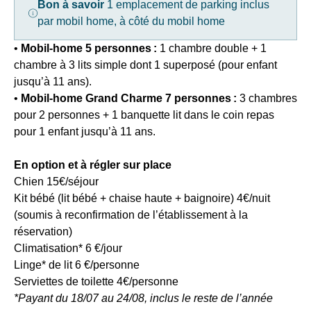
Bon à savoir
1 emplacement de parking inclus
En
le
renseignant
par mobil home, à côté du mobil home
31/01
votre
(non
adresse
•
Mobil-home 5 personnes :
1 chambre double + 1
applicable
email
chambre à 3 lits simple dont 1 superposé (pour enfant
du
vous
jusqu’à 11 ans).
18/7
acceptez
au
•
Mobil-home Grand Charme 7 personnes :
3 chambres
de
24/8).
pour 2 personnes + 1 banquette lit dans le coin repas
recevoir
Séjour
la
pour 1 enfant jusqu’à 11 ans.
de
newsletter
7
de
En option et à régler sur place
nuits
VTF.
minimum.
Chien 15€/séjour
Vous
Kit bébé (lit bébé + chaise haute + baignoire) 4€/nuit
pouvez
•
vous
(soumis à reconfirmation de l’établissement à la
-30%
désinscrire
réservation)
pour
à
Climatisation* 6 €/jour
les
tout
séjours
Linge* de lit 6 €/personne
moment
du
Serviettes de toilette 4€/personne
à
05/04
l’aide
*Payant du 18/07 au 24/08, inclus le reste de l’année
au