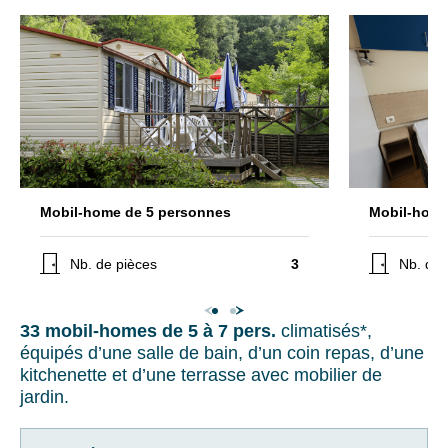
Grand
séjours
Charme
ou
(du
conseils
18/07
pratiques
au
pour
24/08,
inclus
bien
le
préparer
reste
vos
de
prochaines
l’année).
Mobil-home de 5 personnes
Mobil-home
vacances.
Bons
Nb. de pièces
3
Nb. de 
plans :
•
Votre
Early
adresse
booking
33 mobil-homes de 5 à 7 pers.
climatisés*,
mail
-15%
équipés d’une salle de bain, d’un coin repas, d’une
pour
kitchenette et d’une terrasse avec mobilier de
les
jardin.
séjours
réservés
avant