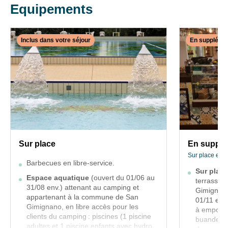
pour
Equipements
de
les
notre
séjours
site
du
web.
Inclus dans votre séjour
En suppléme
23/05
au
✕
18/07
INCLUS
EN
et
DANS
SUPPLÉME
du
VOTRE
24/08
En
SÉJOUR
au
supplém
14/09.
Sur
Sur
Séjour
place
place
de
et
à
7
Sur place
En suppl
proximité
nuits
Sur place et à
Barbecues
Barbecues en libre-service.
minimum.
en
Sur place
Sur
Espace aquatique
(ouvert du 01/06 au
terrasse e
libre-
place :
31/08 env.) attenant au camping et
Gimignano
service.
appartenant à la commune de San
Restaura
01/11 et l
Gimignano, en libre accès pour les
à emporte
avec
Espace
clients du camping : piscines (1 piscine
buanderie.
terrasse
aquatique
adultes et 1 piscine enfants avec hydro