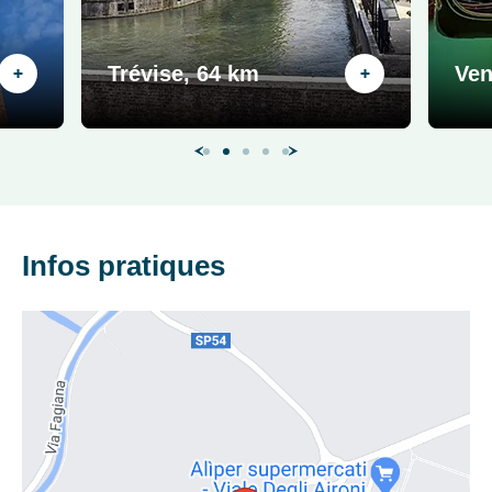
Trévise, 64 km
Ven
Infos pratiques