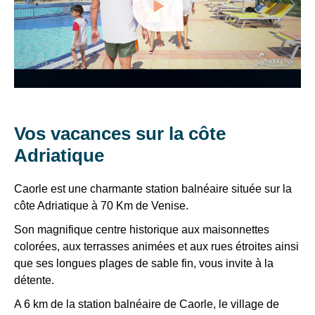
not
B
Arrivée/départ
VTF,
permitted
CAORLE
libre sauf
3/5
des
to
du
pers
load
offres
14/06
due
au
exclusives
to
13/09
et
Plan
trackers
le
des
that
samedi
type
are
•
bons
Résidence
Vos vacances sur la côte
not
Séjour
plans
C
minimum
disclosed
Adriatique
pour
5/7
5
to
vos
nuits
the
pers
Caorle est une charmante station balnéaire située sur la
sauf
visitor.
vacances
du
côte Adriatique à 70 Km de Venise.
The
!
14/06
website
Plan
Son magnifique centre historique aux maisonnettes
au
owner
type
colorées, aux terrasses animées et aux rues étroites ainsi
Il
13/09
needs
7
Villetta
que ses longues plages de sable fin, vous invite à la
suffit
to
nuits
détente.
d’un
C
setup
the
clic
5/7
A 6 km de la station balnéaire de Caorle, le village de
site
!