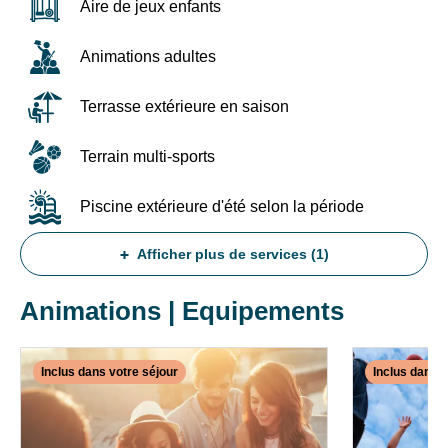
au
Aire de jeux enfants
19/07
et
Animations adultes
du
16/08
au
Terrasse extérieure en saison
13/09
ou
Terrain multi-sports
-8%
pour
les
Piscine extérieure d'été selon la période
arrivées
des
Afficher plus de services (1)
19/07
et
26/07.
Animations | Equipements
Valable
pour
les
Inclus dans votre séjour
Inclus dans v
séjours
✕
de
INCLUS
INCLUS
14
DANS
DANS
nuits