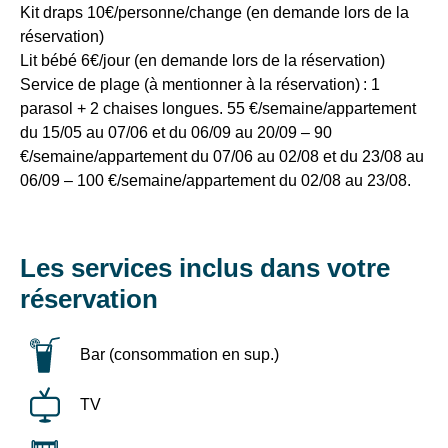
Early
Kit draps 10€/personne/change (en demande lors de la
de
Booking)
notre
réservation)
-15%
site
Lit bébé 6€/jour (en demande lors de la réservation)
pour
web.
Service de plage (à mentionner à la réservation) : 1
les
parasol + 2 chaises longues. 55 €/semaine/appartement
séjours
du
du 15/05 au 07/06 et du 06/09 au 20/09 – 90
26/04
€/semaine/appartement du 07/06 au 02/08 et du 23/08 au
au
06/09 – 100 €/semaine/appartement du 02/08 au 23/08.
21/06
et
du
13
Les services inclus dans votre
au
27/09
réservation
ou
-10%
pour
Bar (consommation en sup.)
les
séjours
TV
du
21/06