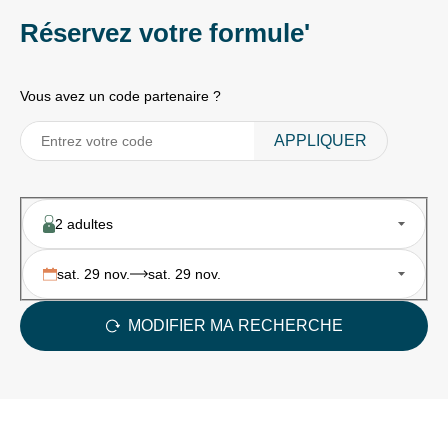
enfants
enfants
Réservez votre formule'
(en
Terrain
italien
de
et
Vous avez un code partenaire ?
basket,
en
terrain
anglais)
APPLIQUER
de
à
volley,
partir
mini-
du
golf
2 adultes
mois
de
sat. 29 nov.
sat. 29 nov.
juin.
De
MODIFIER MA RECHERCHE
fin
mai
à
début
septembre