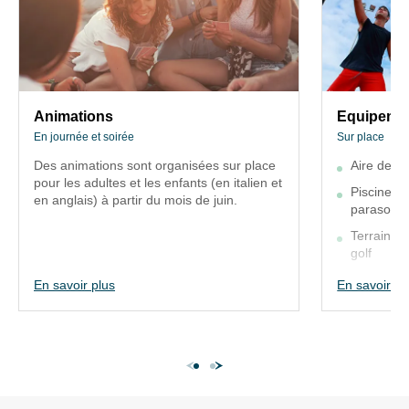
minimum.
VOTRE
VOTRE
SÉJOUR
SÉJOUR
Animations
Equipem
En
Sur
journée
place
Animations
Equipeme
et
soirée
En journée et soirée
Sur place
Aire
Des animations sont organisées sur place
Aire de j
de
Des
pour les adultes et les enfants (en italien et
Piscine a
jeux
en anglais) à partir du mois de juin.
animations
parasols, 
sont
Piscine
Terrain de
organisées
avec
golf
sur
chaises
En savoir plus
En savoir pl
place
longues
pour
et
De fin mai à
les
parasols
train gratuit 
adultes
de vacances
bassin
et
pour
les
les