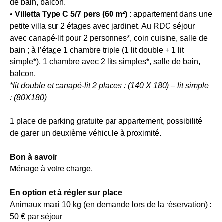
des
de bain, balcon.
du
liens
•
Villetta Type C 5/7 pers (60 m²)
: appartement dans une
28/06
de
petite villa sur 2 étages avec jardinet. Au RDC séjour
au
désinscription
avec canapé-lit pour 2 personnes*, coin cuisine, salle de
6/09,
ou
réservation
bain ; à l’étage 1 chambre triple (1 lit double + 1 lit
en
avant
écrivant
simple*), 1 chambre avec 2 lits simples*, salle de bain,
le
à
balcon.
28/02.
contact-
*lit double et canapé-lit 2 places : (140 X 180) – lit simple
Valable
RGPD@vtf-
: (80X180)
pour
vacances.com.
les
Plus
séjours
d’info
1 place de parking gratuite par appartement, possibilité
de
sur
de garer un deuxième véhicule à proximité.
7
notre
nuits
politique
Bon à savoir
minimum.
de
Ménage à votre charge.
confidentialité
•
sur
Offre
la
En option et à régler sur place
spéciale
page
Animaux maxi 10 kg (en demande lors de la réservation) :
(cumulable
mentions
50 € par séjour
avec
légales