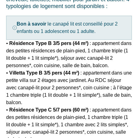
Bons
En
typologies de logement sont disponibles :
plans :
renseignant
•
votre
Early
adresse
Bon à savoir
le canapé lit est conseillé pour 2
booking
email
enfants ou 1 adolescent ou 1 adulte.
-15%
vous
pour
acceptez
•
Résidence Type B 3/5 pers (44 m²)
: appartement dans
les
de
des petites résidences de plain-pied, 1 chambre triple (1
séjours
recevoir
du
lit double + 1 lit simple*), séjour avec canapé-lit 2
la
26/04
newsletter
personnes*, coin cuisine, salle de bain, balcon.
au
de
•
Villetta Type B 3/5 pers (44 m²)
: appartement dans une
28/06
VTF.
petite villa sur 2 étages avec jardinet. Au RDC séjour
et
Vous
avec canapé-lit pour 2 personnes*, coin cuisine ; à l’étage
du
pouvez
6
1 chambre triple (1 lit double + 1 lit simple*), salle de bain,
vous
au
désinscrire
balcon.
27/09
à
•
Résidence Type C 5/7 pers (60 m²)
: appartement dans
ou
tout
des petites résidences de plain-pied, 1 chambre triple (1
-12%
moment
lit double + 1 lit simple*), 1 chambre avec 2 lits simples*,
pour
à
les
séjour avec canapé-lit 2 personnes*, coin cuisine, salle
l’aide
séjours