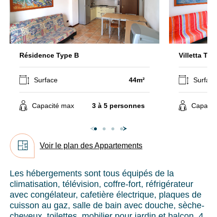
séjours
nuits).
ou
Charges
conseils
de
location
pratiques
(eau,
pour
Résidence Type B
Villetta Typ
gaz,
bien
électricité
préparer
et
Surface
44m²
Surfac
vos
climatisation)
:
prochaines
50
Capacité max
3 à 5 personnes
Capacit
vacances.
€/hébergement
“Type
B”
et
Votre
Voir le plan des Appartements
55
adresse
€
mail
par
Les hébergements sont tous équipés de la
hébergement
climatisation, télévision, coffre-fort, réfrigérateur
“Type
avec congélateur, cafetière électrique, plaques de
C”.
cuisson au gaz, salle de bain avec douche, sèche-
cheveux, toilettes, mobilier pour jardin et balcon. 4