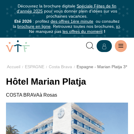
5
5
Découvrez la brochure digitale
Spéciale Fêtes de fin
✕
✕
0-
0-
d'année 2025
pour vous donner plein d'idées sur vos
mer
mer
mer
prochaines vacances.
Grille
Abonnez-
Eté 2026
: profitez
des offres 1ère minute
ou consultez
la
brochure en ligne
. Retrouvez toutes nos brochures,
ici
.
tarifaire
vous
Ne manquez pas
les offres du moment
!
à
notre
Demi-
pension
newsletter
Accueil
ESPAGNE
Costa Brava
Espagne - Marian Platja 3*
Abonnez-
Séjour 8 jours / 7 nuits
Adulte
vous
VILLAGE
Hôtel Marian Platja
Hors vacances
à partir de 315€
pour
Pâques
à partir de 315€
VACANCES
être
COSTA BRAVA
à Rosas
Eté
à partir de 406€
informé·e
HÔTEL
de
tous
MARIAN
•
les
Arrivée/départ
PLATJA,
avantages