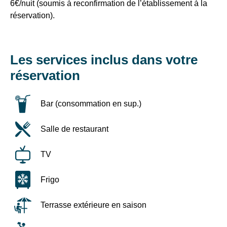
6€/nuit (soumis à reconfirmation de l’établissement à la
En
renseignant
réservation).
votre
adresse
email
vous
Les services inclus dans votre
acceptez
réservation
de
recevoir
la
Bar (consommation en sup.)
newsletter
de
VTF.
Salle de restaurant
Vous
pouvez
TV
vous
désinscrire
à
Frigo
tout
moment
Terrasse extérieure en saison
à
l’aide