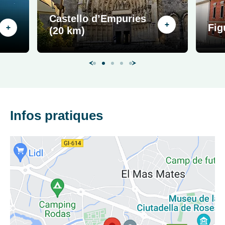
Une destination, un
Castello d’Empuries
Fig
hôtel...
(20 km)
Infos pratiques