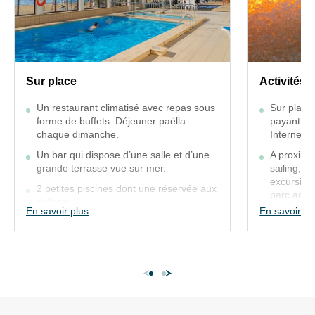
VOTRE
Activités
SÉJOUR
Sur
Sur
place
place
Sur place
Activités
:
Un
1
Un restaurant climatisé avec repas sous
Sur place 
restaurant
court
forme de buffets. Déjeuner paëlla
payant et 
chaque dimanche.
climatisé
Internet.
de
avec
tennis
Un bar qui dispose d’une salle et d’une
A proximité
grande terrasse vue sur mer.
repas
sailing, p
(accès
excursions
sous
payant
2 petites piscines dont une réservée aux
parc aqua
enfants.
forme
et
natation, 
En savoir plus
En savoir pl
de
matériel
Informatio
billets à 
buffets.
gratuit),
Déjeuner
coin
paëlla
Internet
chaque
A
dimanche.
proximit