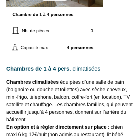
séjours
Enfants
hébergés
ou
Chambre de 1 à 4 personnes
avec
conseils
2
pratiques
adultes
Nb. de pièces
1
pour
:
bien
de
-20%
préparer
Capacité max
4 personnes
à
vos
-50%
prochaines
selon
Chambres de 1 à 4 pers.
climatisées
vacances.
âge,
gratuit
Chambres climatisées
équipées d’une salle de bain
pour
(baignoire ou douche et toilettes) avec sèche-cheveux,
les
Votre
-
mini-frigo, téléphone, balcon, coffre-fort (en location), TV
adresse
3
satellite et chauffage. Les chambres familles, qui peuvent
mail
ans
accueillir jusqu’à 4 personnes, donnent sur l’arrière du
bâtiment.
En option et à régler directement sur place :
chien
maxi 6 kg 12€/nuit (non admis au restaurant), lit bébé