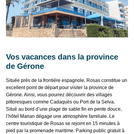
libre
VTF,
•
ROSAS
des
Séjour
minimum
offres
7
exclusives
nuits
et
A
régler
des
sur
bons
Vos vacances dans la province
place
plans
:
de Gérone
Taxe
pour
de
vos
séjour
Située près de la frontière espagnole, Rosas constitue un
vacances
:
excellent point de départ pour visiter la province de
!
1.32€/nuit/personne
Gérone. Ainsi, vous pourrez découvrir des villages
à
pittoresques comme Cadaquès ou Port de la Selva.
partir
Il
de
Situé au bord d’une plage de sable fin en pente douce,
suffit
17
l’hôtel Marian dégage une atmosphère familiale. Le
d’un
ans
centre touristique de Rosas se rejoint en 15 minutes à
clic
(maxi
pied par la promenade maritime. Parking public gratuit à
7
!