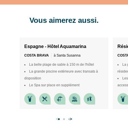
1
/
8
1
/
8
Vous aimerez aussi.
Espagne - Hôtel Aquamarina
Rési
COSTA BRAVA
à Santa Susanna
COST
La belle plage de sable à 150 m de l'hôtel
La 
La grande piscine extérieure avec transats à
réside
disposition
Les
Le Spa sur place en supplément
access