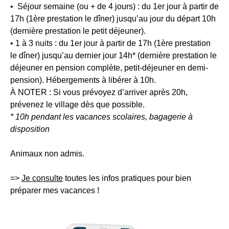
•
Séjour semaine (ou + de 4 jours) :
du 1er jour à partir de
15
17h (1ère prestation le dîner) jusqu’au jour du départ 10h
jours
(dernière prestation le petit déjeuner).
•
1 à 3 nuits :
=>
du 1er jour à partir de 17h (1ère prestation
le dîner) jusqu’au dernier jour 14h* (dernière prestation le
Je
déjeuner en pension complète, petit-déjeuner en demi-
découvre
RECHERCHER
pension). Hébergements à libérer à 10h.
le
À NOTER
village
: Si vous prévoyez d’arriver après 20h,
Une destination, un
prévenez le village dès que possible.
vacances
* 10h pendant les vacances scolaires, bagagerie à
de
hôtel...
disposition
Singleyrac
Animaux non admis.
=>
Je consulte
toutes les infos pratiques pour bien
préparer mes vacances
!