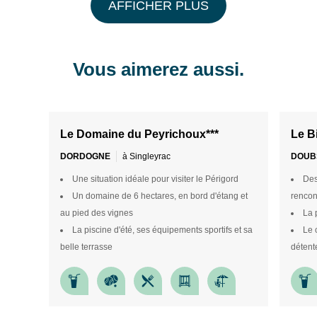
AFFICHER PLUS
1
/
13
1
/
11
Vous aimerez aussi.
Le Domaine du Peyrichoux***
Le B
DORDOGNE
à Singleyrac
DOUB
Une situation idéale pour visiter le Périgord
Des
Un domaine de 6 hectares, en bord d'étang et
rencon
au pied des vignes
La 
La piscine d'été, ses équipements sportifs et sa
Le 
belle terrasse
détent