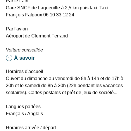
Par le train
(tapis
remarquable….
Gare SNCF de Laqueuille à 2,5 km puis taxi. Taxi
de
sans
François Falgoux 06 10 33 12 24
marche,
oublier
rameur,
le
Par l'avion
vélos
lieu
Aéroport de Clermont Ferrand
elliptiques,
parfait
plateforme
pour
Voiture conseillée
vibrante,
votre
À savoir
bancs)
pause
déjeuner
Aire
Horaires d'accueil
de
Ouvert du dimanche au vendredi de 8h à 14h et de 17h à
Une
jeux
20h et le samedi de 8h à 20h (22h pendant les vacances
remise
enfants
scolaires). Cartes postales et prêt de jeux de société...
de
10%
Langues parlées
sur
Français / Anglais
votre
séjour
Horaires arrivée / départ
de