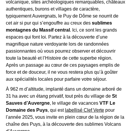
volcanique, sites archéologiques remarquables, châteaux
Recevez
authentiques, burons et villages de caractère,
tous
*
typiquement Auvergnats, le Puy de Dôme se nourrit de
les
1
cet air si pur qui s’engouffre au creux des
sublimes
gratuité
15
montagnes du Massif central
. Ici, ce sont les grands
par
jours
,
espaces qui font loi. Partez à la découverte d’une
famille,
directement
magnifique nature verdoyante lors de randonnées
enfants
dans
suivants
passionnantes où vous pourrez observer et découvrir
votre
:
toute la beauté et l’Histoire de cette superbe région.
1
boîte
Après un passage au cœur de ces paysages emplis de
à
mail,
force et de douceur, il ne vous restera plus qu’à goûter
4
toutes
aux spécialités locales pour parfaire votre séjour.
ans
les
=
À 962 m d’altitude, implanté dans un domaine arboré de
nouveautés,
-
31 ha avec un étang privatif, tout près du village de
St
70%,
bons
4
Sauves d’Auvergne
, le village de vacances
VTF Le
plans,
à
Domaine des Puys
, qui est
labellisé Clef Verte
pour
promos,
-
l'année 2025, vous invite en plein cœur de la région de la
idées
6
chaîne des Puys, à la découverte des sublimes Volcans
de
ans