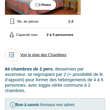
En
remise
3 Photos
renseignant
sur
votre
le
adresse
tarif
Nb. de pièces
1-2
email
en
vous
pension
acceptez
complète
Capacité max
2 à 4 personnes
de
Supplément
recevoir
court
la
séjour,
newsletter
selon
Voir le plan des Chambres
de
disponibilités
VTF.
:
Vous
25€/pers.
84 chambres de 2 pers.
desservies par
pouvez
pour
ascenseur, se regroupant par 2 (+ possibilité de lit
vous
1
d’appoint) pour former des hébergements de 4 à 5
désinscrire
nuit
personnes,
avec loggia vitrée commune à 2
à
&
chambres.
tout
11€/nuit
moment
et
à
par
Bon à savoir
Animaux non admis
l’aide
adulte