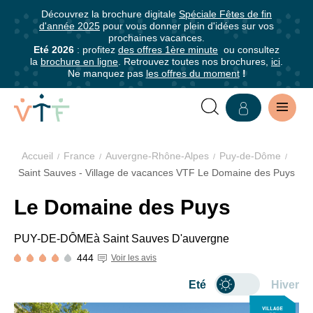
5
5
Découvrez la brochure digitale
Spéciale Fêtes de fin
✕
✕
✕
0-
0-
d'année 2025
pour vous donner plein d'idées sur vos
mer
mer
mer
Plan
prochaines vacances.
Grille
Abonnez-
Eté 2026
: profitez
des offres 1ère minute
ou consultez
Nous sommes
des
mer
la
brochure en ligne
. Retrouvez toutes nos brochures,
ici
.
tarifaire
vous
fiers de faire
Ne manquez pas
les offres du moment
!
Chambres
à
partie des
établissements
notre
Pension
labellisés en
complète
Plan
newsletter
France !
type
Accueil
France
Auvergne-Rhône-Alpes
Puy-de-Dôme
Abonnez-
chambre
La Clef Verte
Saint Sauves - Village de vacances VTF Le Domaine des Puys
Séjour semaine
vous
de
11
est le premier
en pension
6 à
4 à
pour
2
à -
1 à - 4
VILLAGE
Le Domaine des Puys
label de
complète
Adultes
- 11
- 6
être
16
ans
pers.
tourisme
er
du 1
jour 17h au
ans
ans
VACANCES
informé·e
ans
communicantes
PUY-DE-DÔME
à Saint Sauves D'auvergne
durable pour les
e
8
jour 10h
de
hébergements
444
4 au
Voir les avis
LE
tous
touristiques et
11/04,
469
413
518 €
Gratuit*
Eté
Hiver
les
les restaurants.
DOMAINE
25/04 au
€
€
Pâques
avantages
Pour en savoir
2/05/26