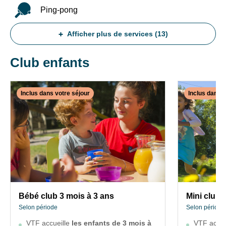
de
itinérance"
Ping-pong
notre
avec
site
Singleyrac
Afficher plus de services (13)
web.
50%
de
Club enfants
remise
sur
le
supplément
Inclus dans votre séjour
Inclus dans v
single
✕
en
INCLUS
INCLUS
été
DANS
DANS
Promo
VOTRE
VOTRE
familles
nombreuses,
SÉJOUR
SÉJOUR
3
Bébé
Mini
enfants
et
club
club
+
3
4
Bébé club 3 mois à 3 ans
Mini club 
:
mois
à
Selon période
Selon période
20%
à
5
de
VTF accueille
les enfants de 3 mois à
VTF accue