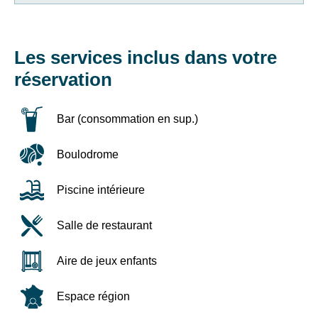
des
pour
liens
2
de
à
désinscription
3
Les services inclus dans votre
ou
nuits
en
réservation
écrivant
Bons
à
plans
contact-
10%
Bar (consommation en sup.)
RGPD@vtf-
de
vacances.com.
remise
Boulodrome
Plus
sur
d’info
les
sur
séjours
Piscine intérieure
notre
quinzaine
politique
et
Salle de restaurant
de
+
confidentialité
10%
sur
de
Aire de jeux enfants
la
remise
page
sur
Espace région
mentions
les
légales
"Pack