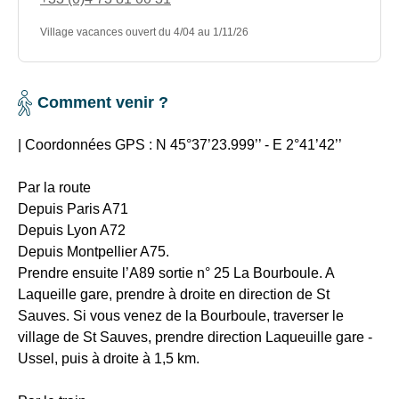
partir
Equipements
Village vacances ouvert du 4/04 au 1/11/26
à
sportifs
la
:
découverte,
boulodrome,
le
Comment venir ?
tennis
temps
de
de
| Coordonnées GPS :
N 45°37’23.999’’ - E 2°41’42’’
table,
votre
mur
journée
Par la route
d’escalade
d’itinérance,
Depuis Paris A71
en
d’une
Depuis Lyon A72
salle,
ville,
Depuis Montpellier A75.
volley,
d’un
Prendre ensuite l’A89 sortie n° 25 La Bourboule. A
badminton
village,
Laqueille gare, prendre à droite en direction de St
et
d’un
Sauves. Si vous venez de la Bourboule, traverser le
basket
lac
village de St Sauves, prendre direction Laqueuille gare -
Salle
ou
Ussel, puis à droite à 1,5 km.
de
d’un
sport
site