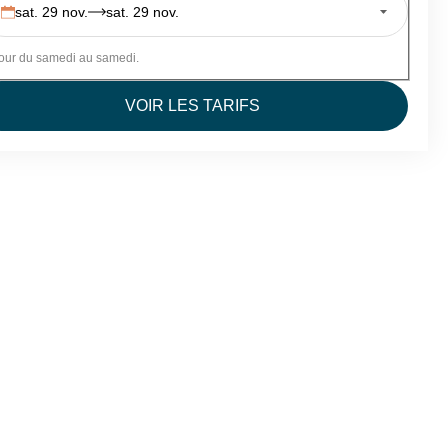
sat. 29 nov.
sat. 29 nov.
our du samedi au samedi.
VOIR LES TARIFS
6 et du 7/02 au 7/03/26
 20 au 27/12, du 7 au 14/02 et du 28/02 au 7/03/26