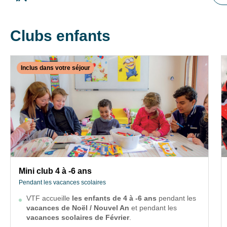
Clubs enfants
Inclus dans votre séjour
✕
Fermer
INCLUS DANS VOTRE SÉJOUR
Mini club 4 à -6 ans
Pendant les vacances scolaires
VTF accueille
les enfants de 4 à -6 ans
pendant
les
Mini club 4 à -6 ans
vacances de Noël / Nouvel An
et pendant les
Pendant les vacances scolaires
vacances scolaires de Février
.