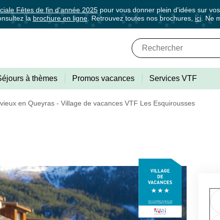
ciale Fêtes de fin d'année 2025
pour vous donner plein d'idées sur vo
nsultez la
brochure en ligne
. Retrouvez toutes nos brochures,
ici
. Ne 
01
01
✕
Fermer
/10
/03
Abonnez-vous à notre newslette
Grille tarifaire
Séjours à thèmes
Promos vacances
Services VTF
vieux en Queyras - Village de vacances VTF Les Esquirousses
 de tous les avantages VTF, des offres excl
rectement dans votre boîte mail, toutes les nouveautés, bons pla
6 ans
6 à - 11 ans
4 à - 6 ans
1 à - 4ans
ances.
518 €
462 €
343 €
56 €
672 €
602 €
448 €
77 €
623 €
553 €
413 €
70 €