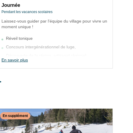
Journée
Soi
Pendant les vacances scolaires
Pend
Laissez-vous guider par l'équipe du village pour vivre un
Soir
Journée
S
moment unique !
spec
Pendant les vacances scolaires
P
Réveil tonique
Laissez-vous guider par l'équipe du village
S
Concours intergénérationnel de luge,
pour vivre un moment unique !
c
Découverte de la région, artisanat régional
En savoir plus
En s
Réveil tonique
Equipements de loisirs
Concours intergénérationnel de luge,
Sauna
Découverte de la région, artisanat régional
Equipements sportifs en saison : tennis, boulodrome,
terrain de volley, tennis de table, baby-foot
Equipements de loisirs
En supplément
En 
Sauna
Equipements sportifs en saison : tennis,