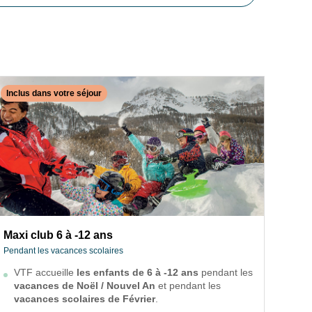
Inclus dans votre séjour
Incl
✕
Fermer
INCLUS DANS VOTRE SÉJOUR
Maxi club 6 à -12 ans
On 
Pendant les vacances scolaires
ES
Pend
VTF accueille
les enfants de 6 à -12 ans
pendant les
Maxi club 6 à -12 ans
O
vacances de Noël / Nouvel An
et pendant les
d
Nos
Pendant les vacances scolaires
vacances scolaires de Février
.
ans 
P