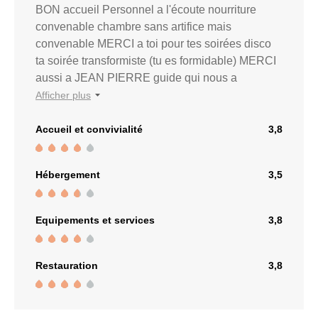
BON accueil Personnel a l'écoute nourriture
convenable chambre sans artifice mais
convenable MERCI a toi pour tes soirées disco
ta soirée transformiste (tu es formidable) MERCI
aussi a JEAN PIERRE guide qui nous a
beaucoup fait rire MERCI pour toutes ces
Afficher plus
excursions formidables.
Accueil et convivialité
3,8
Hébergement
3,5
Equipements et services
3,8
Restauration
3,8