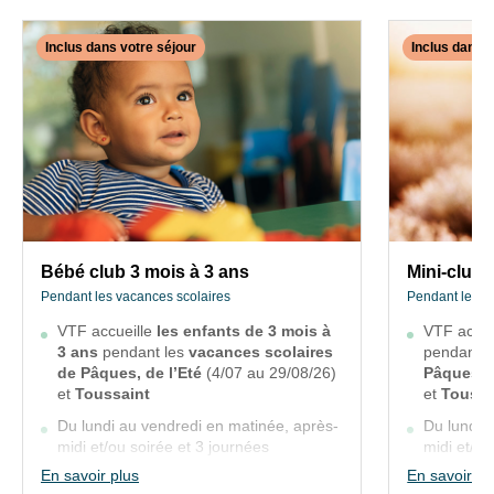
et
de
+
notre
Inclus dans votre séjour
Inclus dans v
10%
site
de
web.
✕
INCLUS
INCLUS
remise
DANS
DANS
sur
les
VOTRE
VOTRE
"Pack
SÉJOUR
SÉJOUR
itinérance"
avec
Bébé
Mini-
Céreste
club
club
Promo
3
4
Bébé club 3 mois à 3 ans
Mini-club 
Maxi
mois
à
Pendant les vacances scolaires
Pendant les v
Family,
à
5
3
VTF accueille
les enfants de 3 mois à
VTF accue
3
ans
enfants
3 ans
pendant les
vacances scolaires
pendant 
et
ans
de Pâques, de l’Eté
(4/07 au 29/08/26)
Pâques, d
Pendant
+
les
et
Toussaint
et
Toussa
Pendant
vacances
:
les
scolaires
Du lundi au vendredi en matinée, après-
Du lundi 
20%
vacances
midi et/ou soirée et 3 journées
midi et/ou
scolaires
de
continues
continue
En savoir plus
En savoir pl
VTF
remise