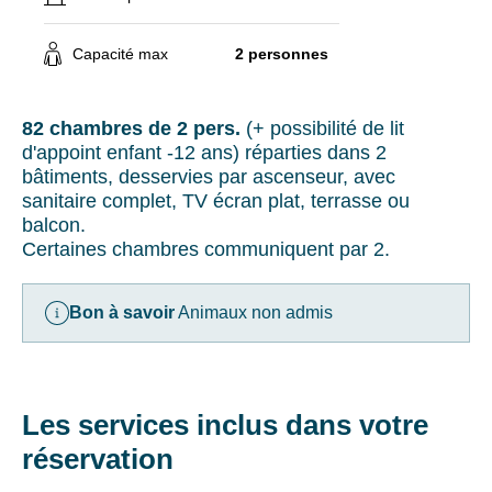
Familial
En
.
renseignant
1/2
votre
Capacité max
2 personnes
pension
adresse
possible
email
=
vous
82 chambres de 2 pers.
(+ possibilité de lit
15%
acceptez
d'appoint enfant -12 ans) réparties dans 2
de
de
bâtiments, desservies par ascenseur, avec
remise
recevoir
sanitaire complet, TV écran plat, terrasse ou
sur
la
balcon.
le
newsletter
Certaines chambres communiquent par 2.
tarif
de
en
VTF.
pension
Vous
Bon à savoir
Animaux non admis
complète
pouvez
Supplément
vous
court
désinscrire
séjour,
à
selon
tout
Les services inclus dans votre
disponibilités
moment
:
à
réservation
25€/pers.
l’aide