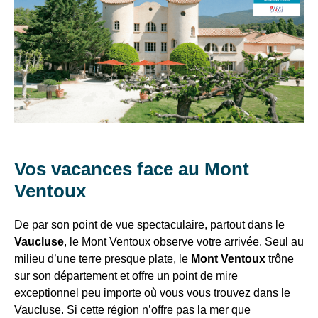
Pâques
BÉDOIN
+ sur la Clef
VTF,
2/05/26
Verte et les
des
11 au
518
462
574 €
Gratuit*
critères de
offres
25/04/26
€
€
labellisation,
exclusives
2/05 au
rendez-vous sur
Hors
4/07,
574
511
385
et
637 €
Gratuit
:
laclefverte.org
vacances
29/08 au
€
€
€
des
26/09/26
bons
4 au
plans
11/07,
532
469
350
pour
588 €
175 €
Vos vacances face au Mont
22 au
€
€
€
vos
Ventoux
29/08/26
vacances
11 au
Eté
!
25/07,
602
539
406
De par son point de vue spectaculaire, partout dans le
672 €
203 €
15 au
€
€
€
Vaucluse
, le Mont Ventoux observe votre arrivée. Seul au
Il
22/08/26
milieu d’une terre presque plate, le
Mont Ventoux
trône
suffit
25/07 au
686
609
455
sur son département et offre un point de mire
763 €
231 €
d’un
15/08/26
€
€
€
exceptionnel peu importe où vous vous trouvez dans le
clic
Hors
26/09 au
497
441
329
Vaucluse. Si cette région n’offre pas la mer que
553 €
Gratuit
!