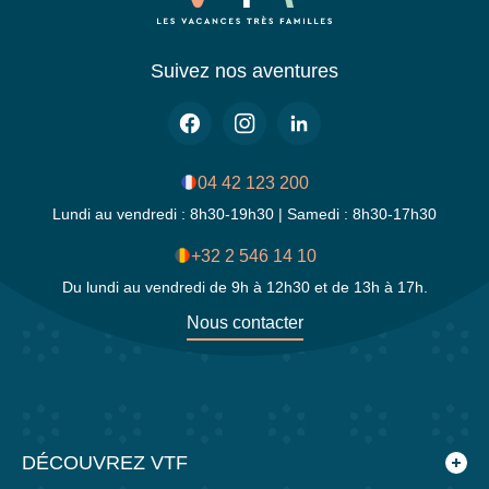
Dentelles Montmirail villages Luberon Drôme
Provençale
Avignon Orange Carpentras abbayes romanes
Suivez nos aventures
marchés provençaux
Vacances famille Bédoin unique : le Mont Ventoux
trône le département, terre presque plate, point de
04 42 123 200
mire exceptionnel, paysages à couper le souffle,
Lundi au vendredi : 8h30-19h30 | Samedi : 8h30-17h30
vacances fraîches en été, magnifiques lieux,
marchés pays.
+32 2 546 14 10
Du lundi au vendredi de 9h à 12h30 et de 13h à 17h.
Nous contacter
DÉCOUVREZ VTF