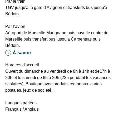
Par le train
permanent
vacances
TGV jusqu'à la gare d'Avignon et transferts bus jusqu'à
VTT-
de
Bédoin.
Trail.
Céreste
Un
Par l’avion
point
Aéroport de Marseille Marignane puis navette centre de
information
Marseille puis transfert bus jusqu'a Carpentras puis
avec
Bédoin.
de
À savoir
nombreux
itinéraires
Horaires d'accueil
est
Ouvert du dimanche au vendredi de 8h à 14h et de17h à
à
20h et le samedi de 8h à 20h (22h pendant les vacances
votre
scolaires). Boutique avec produits régionaux, cartes
disposition.
postales, jeux de société...
Langues parlées
Français / Anglais