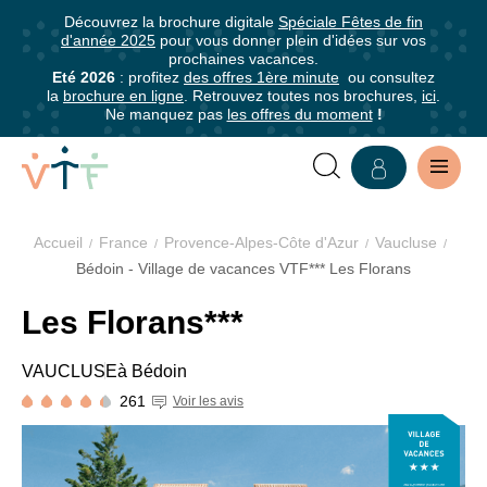
5
5
Découvrez la brochure digitale
Spéciale Fêtes de fin
✕
✕
✕
0-
0-
d'année 2025
pour vous donner plein d'idées sur vos
mer
mer
mer
prochaines vacances.
Grille
Abonnez-
Eté 2026
: profitez
des offres 1ère minute
ou consultez
Nous sommes
la
brochure en ligne
. Retrouvez toutes nos brochures,
ici
.
tarifaire
vous
fiers de faire
Ne manquez pas
les offres du moment
!
à
partie des
établissements
notre
Pension
labellisés en
complète
newsletter
France !
Accueil
France
Provence-Alpes-Côte d'Azur
Vaucluse
Abonnez-
La Clef Verte
Bédoin - Village de vacances VTF*** Les Florans
Séjour semaine en
11
vous
6 à
4 à
est le premier
pension complète
à -
1 à - 4
pour
Adultes
- 11
- 6
VILLAGE
Les Florans***
label de
er
du 1
jour 17h au
16
ans
être
ans
ans
tourisme
e
8
jour 10h
ans
VACANCES
informé·e
VAUCLUSE
à Bédoin
durable pour les
27/03 au
448
399
301
Hiver
497 €
Gratuit
de
hébergements
261
4/04/26
Voir les avis
€
€
€
LES
tous
touristiques et
4 au
les
les restaurants.
FLORANS***,
11/04,
469
413
518 €
Gratuit*
avantages
Pour en savoir
25/04 au
€
€