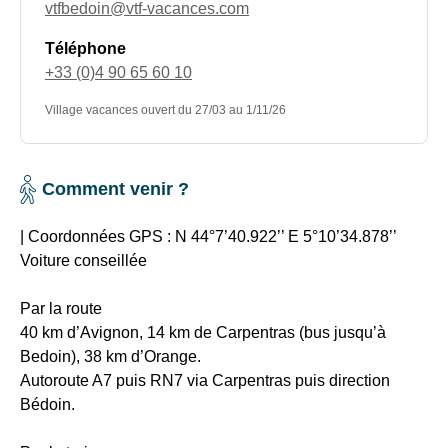
votre
gonflable
vtfbedoin@vtf-vacances.com
pause
2
Téléphone
déjeuner
parcours
+33 (0)4 90 65 60 10
Une
découverte
remise
RECHERCHER
Village vacances ouvert du 27/03 au 1/11/26
dans
de
la
10%
colline
Une destination, un
sur
(20
Comment venir ?
votre
balises,
hôtel...
séjour
en
|
Coordonnées GPS
: N 44°7’40.922’’ E 5°10’34.878’’
de
autonomie
Voiture conseillée
15
avec
jours
carte)
Par la route
40 km d’Avignon, 14 km de Carpentras (bus jusqu’à
Le
=>
Bedoin), 38 km d’Orange.
village
Je
Autoroute A7 puis RN7 via Carpentras puis direction
est
découvre
Bédoin.
centre
le
d'accueil
village