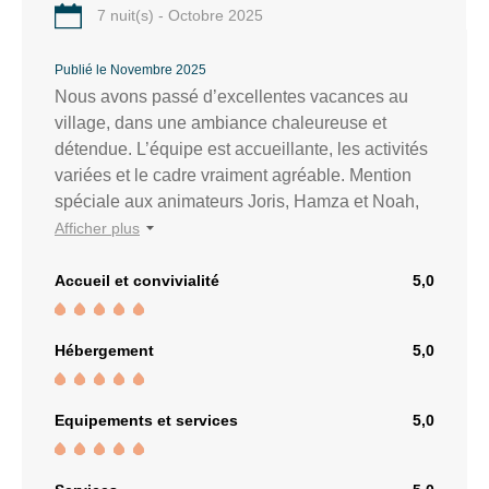
7 nuit(s) - Octobre 2025
Publié le Novembre 2025
Nous avons passé d’excellentes vacances au
village, dans une ambiance chaleureuse et
détendue. L’équipe est accueillante, les activités
variées et le cadre vraiment agréable. Mention
spéciale aux animateurs Joris, Hamza et Noah,
pour leur bonne humeur, leur énergie
Afficher plus
communicative et leur attention envers chacun.
Grâce à eux, chaque journée était remplie de
Accueil et convivialité
5,0
rires, de moments partagés et de belles
rencontres. Merci pour leur professionnalisme et
Hébergement
5,0
leur bienveillance — ils ont largement contribué
à la réussite de notre séjour ! 👏
Equipements et services
5,0