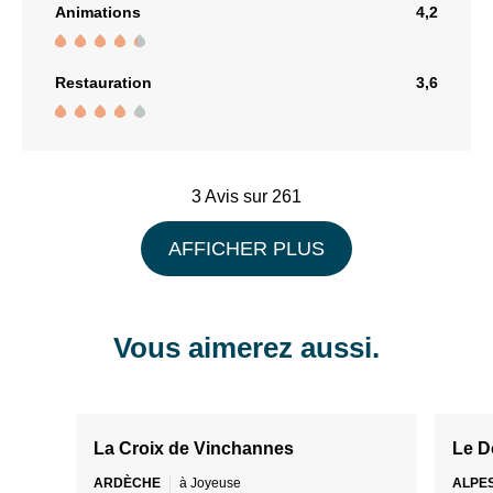
Animations
4,2
Restauration
3,6
3 Avis sur 261
AFFICHER PLUS
1
/
15
1
/
15
Vous aimerez aussi.
La Croix de Vinchannes
Le D
ARDÈCHE
à Joyeuse
ALPE