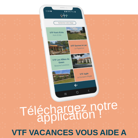
Téléchargez notre
application !
VTF VACANCES VOUS AIDE A