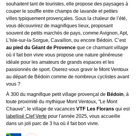
vacances
17/10/26
€
€
€
souhaitent tant de touristes, elle propose des paysages à
Recevez
17/10 au
490
434
couper le souffle entre champs de lavande et petites
tous
Toussaint
546 €
Gratuit*
1/11/26
€
€
villes typiquement provençales. Sous la chaleur de l’été,
les
vous découvrirez de magnifiques lieux, proposant
15
souvent de petits marchés de pays, comme Avignon, Apt,
jours
,
*
L’Isle-sur-la-Sorgue, Cavaillon, ou encore Bédoin. C’est
directement
1
au pied du Géant de Provence
que ce charmant village
gratuité
dans
où il fait bon vivre vous propose une nature généreuse
-
votre
idéale pour les amateurs de grands espaces et les
6
boîte
ans
passionnés de sport. Oserez-vous gravir le Mont Ventoux
mail,
par
au départ de Bédoin comme de nombreux cyclistes avant
toutes
famille,
vous ?
enfants
les
suivants
À 300 du magnifique petit village provençal de
Bédoin
, à
nouveautés,
:
toute proximité du mythique Mont Ventoux, “Le Mont
bons
1
Chauve”, le village de vacances
VTF Les Florans
qui est
plans,
à
labellisé Clef Verte
pour l'année 2025, vous accueille
promos,
4
ans
dans un joli parc de 3 ha où il fait bon vivre.
idées
=
de
-