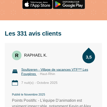
936
à
1
366
m
d’altitude
Les 331 avis clients
50
km
de
R
pistes
RAPHAEL K.
3,5
balisées
28
Soultzeren - Village de vacances VTF*** Les
Fougères
· Haut-Rhin
pistes
:
7 nuit(s) - Octobre 2025
5
pistes
Publié le Novembre 2025
vertes,
Points Positifs: - L'équipe D'animation est
12
vraiment impeccable, notamment Kevin et Alex