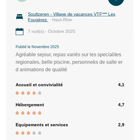
village
Soultzeren - Village de vacances VTF*** Les
14
Fougères
· Haut-Rhin
km
7 nuit(s) - Octobre 2025
de
pistes
Publié le Novembre 2025
9
Agréable sejour, repas variés sur les specialites
remontées
regionales, belle piscine, personneks de salle er
mécaniques,
d animations de qualité
1
télésiège
Accueil et convivialité
4,1
débrayable
et
8
Hébergement
4,7
téléskis.
13
Equipements et services
2,9
pistes
: