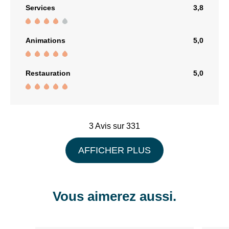
1
Services
3,8
piste
noire,
Animations
5,0
5
pistes
rouges,
Restauration
5,0
2
pistes
bleues
et
3 Avis sur 331
5
pistes
AFFICHER PLUS
vertes
100
canons
1
/
7
1
/
6
Vous aimerez aussi.
à
neige.