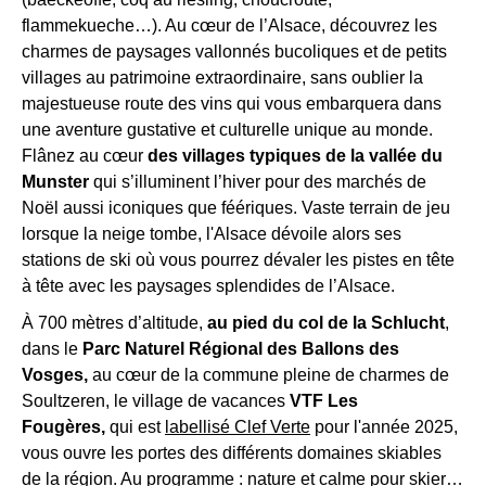
7/03/26
Recevez
flammekueche…). Au cœur de l’Alsace, découvrez les
14 au
686
609
455
763 €
231 €
tous
charmes de paysages vallonnés bucoliques et de petits
28/02/26
€
€
€
les
villages au patrimoine extraordinaire, sans oublier la
14 au
413
371
280
462 €
Gratuit
15
majestueuse route des vins qui vous embarquera dans
22/03/26
€
€
€
jours
,
une aventure gustative et culturelle unique au monde.
4 au
directement
Flânez au cœur
des villages typiques de la vallée du
11/04,
469
413
dans
518 €
Gratuit*
Munster
qui s’illuminent l’hiver pour des marchés de
25/04 au
€
€
votre
Noël aussi iconiques que féériques. Vaste terrain de jeu
2/05/26
boîte
lorsque la neige tombe, l'Alsace dévoile alors ses
11 au
518
462
mail,
stations de ski où vous pourrez dévaler les pistes en tête
574 €
Gratuit*
25/04/26
€
€
toutes
à tête avec les paysages splendides de l’Alsace.
les
À 700 mètres d’altitude,
au pied du col de la Schlucht
,
nouveautés,
*
dans le
Parc Naturel Régional des Ballons des
bons
1
Vosges,
au cœur de la commune pleine de charmes de
gratuité
plans,
Soultzeren, le village de vacances
VTF Les
-
promos,
Fougères,
qui est
labellisé Clef Verte
pour l'année 2025,
6
idées
vous ouvre les portes des différents domaines skiables
ans
de
par
de la région. Au programme : nature et calme pour skier…