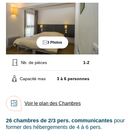
possible
En
=
renseignant
15%
votre
de
adresse
remise
email
sur
vous
le
acceptez
tarif
3 Photos
de
en
recevoir
pension
la
complète
Nb. de pièces
1-2
newsletter
(sauf
de
du
VTF.
20/12/25
Capacité max
3 à 6 personnes
Vous
au
pouvez
3/01/26)
vous
Supplément
désinscrire
court
Voir le plan des Chambres
à
séjour
tout
:
moment
26 chambres de 2/3 pers. communicantes
pour
20€/nuit
à
et
former des hébergements de 4 à 6 pers.
l’aide
par