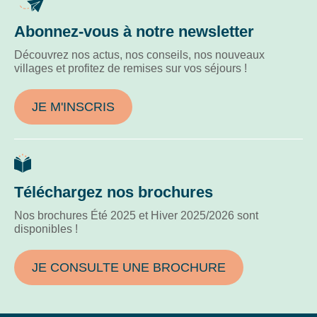
Strasbourg, Riquewihr), dégustation de vins chauds
ans,
et pain d'épices.
étudiant
Abonnez-vous à notre newsletter
+
Découvrez nos actus, nos conseils, nos nouveaux
65
villages et profitez de remises sur vos séjours !
ans
Le
JE M'INSCRIS
Schnepfenried
forfait
journée
:
25€/adulte
Téléchargez nos brochures
et
22
Nos brochures Été 2025 et Hiver 2025/2026 sont
disponibles !
à
24€/-14
ans,
JE CONSULTE UNE BROCHURE
étudiant
+
65