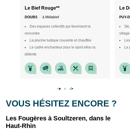
Le Bief Rouge**
Le D
Infos
DOUBS
à Métabief
PUY-
pratiques
Des espaces collectifs qui favorisent la
Ski
ski
rencontre
village
•
La piscine ludique couverte et chauffée
Les
Location
Le cadre enchanteur pour le sport et/ou la
La 
de
détente
matériel
chez
notre
loueur
à
tarif
préferentiel
VOUS HÉSITEZ ENCORE ?
(-10%)
•
Les Fougères à Soultzeren, dans le
Cours
Haut-Rhin
de