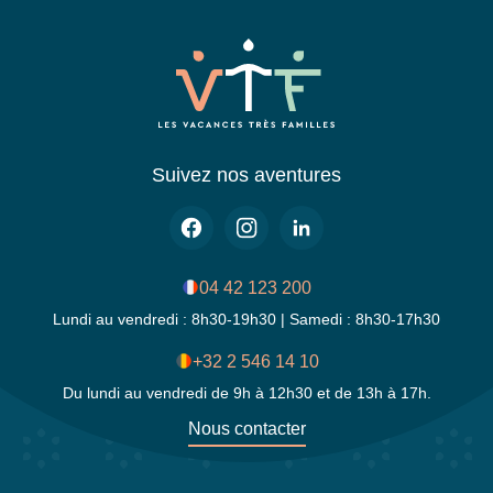
ans
La
Bresse-
Hohneck
forfait
journée
Suivez nos aventures
:
39.5€/adulte
et
37.5
04 42 123 200
à
39.5€/-14
Lundi au vendredi : 8h30-19h30 | Samedi : 8h30-17h30
ans,
+32 2 546 14 10
étudiant
Du lundi au vendredi de 9h à 12h30 et de 13h à 17h.
+
65
Nous contacter
ans