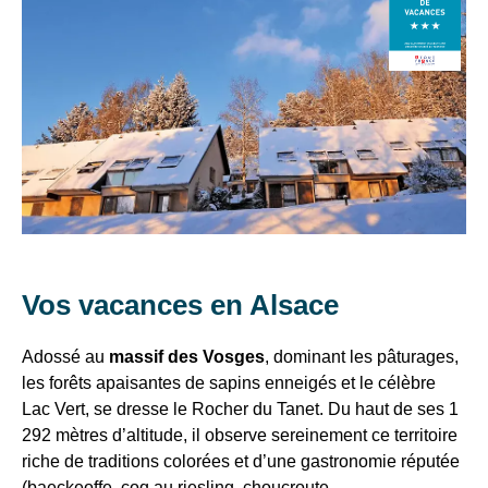
SOULTZEREN
+ sur la Clef
VTF,
18/10 au
476
427
532 €
Gratuit*
Verte et les
des
1/11/25
€
€
critères de
offres
Marché
labellisation,
de Noël
539
483
364
exclusives
602 €
Gratuit
rendez-vous sur
28/11 au
€
€
€
et
:
laclefverte.org
22/12/25
des
20 au
539
483
364
bons
602 €
182 €
27/12/25
€
€
€
plans
27/12/25
pour
735
658
490
au
819 €
245 €
vos
€
€
€
3/01/26
Vos vacances en Alsace
vacances
17/01 au
!
7/02, 7
434
385
287
483 €
Gratuit
Adossé au
massif des Vosges
, dominant les pâturages,
au
€
€
€
Il
les forêts apaisantes de sapins enneigés et le célèbre
14/03/26
suffit
Lac Vert, se dresse le Rocher du Tanet. Du haut de ses 1
7 au
d’un
292 mètres d’altitude, il observe sereinement ce territoire
14/02,
518
462
343
574 €
175 €
clic
riche de traditions colorées et d’une gastronomie réputée
28/02 au
€
€
€
!
(baeckeoffe, coq au riesling, choucroute,