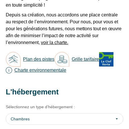
séjours
famille,
en toute simplicité !
enfants
ou
suivants
Depuis sa création, nous accordons une place centrale
conseils
:
au respect de l’environnement. Pour nous, pour vous et
pratiques
1
pour les générations futures, nous mettons tout en œuvre
pour
à
afin de minimiser l’impact de notre activité sur
bien
4
l’environnement,
voir la charte.
ans
préparer
=
vos
-
prochaines
Plan des pistes
Grille tarifaire
70%,
vacances.
4
Charte environnementale
à
-
6
Votre
ans
L'hébergement
adresse
=
mail
-
40%.
Sélectionnez un type d’hébergement :
1/2
Chambres
pension