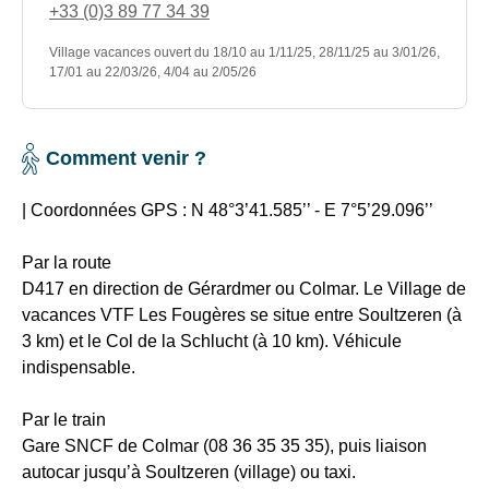
la
1
+33 (0)3 89 77 34 39
forêt
258
Village vacances ouvert du 18/10 au 1/11/25, 28/11/25 au 3/01/26,
m
17/01 au 22/03/26, 4/04 au 2/05/26
d’altitude
12
km
Comment venir ?
de
pistes
|
Coordonnées GPS
: N 48°3’41.585’’ - E 7°5’29.096’’
12
Par la route
pistes
D417 en direction de Gérardmer ou Colmar. Le Village de
:
vacances VTF Les Fougères se situe entre Soultzeren (à
2
3 km) et le Col de la Schlucht (à 10 km). Véhicule
pistes
indispensable.
vertes,
3
Par le train
pistes
Gare SNCF de Colmar (08 36 35 35 35), puis liaison
bleues,
autocar jusqu’à Soultzeren (village) ou taxi.
4