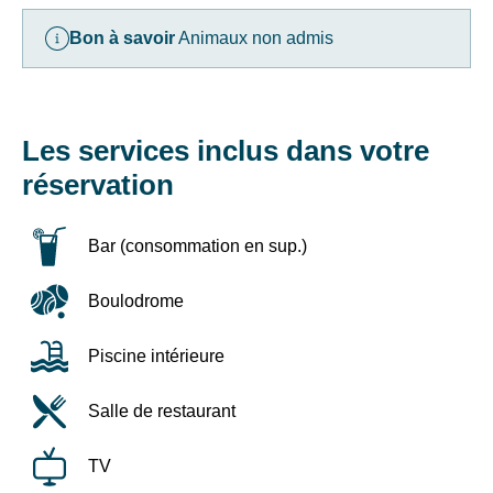
des
adulte
liens
pour
Bon à savoir
Animaux non admis
de
1
désinscription
à
ou
3
en
nuits
écrivant
Les services inclus dans votre
-
à
Dégressivité
contact-
réservation
enfants
RGPD@vtf-
vacances.com.
Offre
Plus
Bar (consommation en sup.)
solidaire
d’info
sur
sur
Boulodrome
période
notre
grise
politique
=
de
Piscine intérieure
Remises
confidentialité
possibles
sur
Salle de restaurant
en
la
fonction
page
du
mentions
TV
Quotient
légales