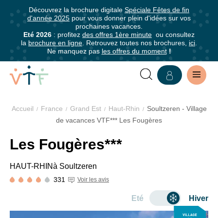
5
5
Découvrez la brochure digitale
Spéciale Fêtes de fin
✕
✕
✕
0-
0-
d'année 2025
pour vous donner plein d'idées sur vos
mer
mer
mer
Plan
prochaines vacances.
Grille
Abonnez-
Eté 2026
: profitez
des offres 1ère minute
ou consultez
Nous sommes
des
mer
la
brochure en ligne
. Retrouvez toutes nos brochures,
ici
.
tarifaire
vous
fiers de faire
Ne manquez pas
les offres du moment
!
Chambres
à
partie des
établissements
notre
Pension
Location
labellisés en
complète
Plan
newsletter
France !
type
Accueil
France
Grand Est
Haut-Rhin
Soultzeren - Village
Abonnez-
Chambres
La Clef Verte
de vacances VTF*** Les Fougères
Séjour
vous
de
est le premier
semaine
pour
2/3
VILLAGE
Les Fougères***
label de
en
être
11
pers.
tourisme
pension
6 à
4 à
VACANCES
informé·e
à -
1 à - 4
communicantes
HAUT-RHIN
à Soultzeren
durable pour les
complète
Adultes
- 11
- 6
16
ans
de
hébergements
er
du 1
331
ans
ans
Voir les avis
LES
ans
tous
touristiques et
jour 17h
Eté
Hiver
les
les restaurants.
e
FOUGÈRES***,
au 8
avantages
Pour en savoir
jour 10h