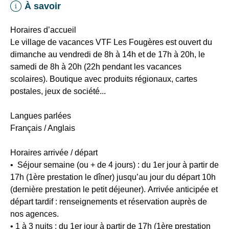
À savoir
pistes
rouges,
Horaires d’accueil
3
Le village de vacances VTF Les Fougères est ouvert du
pistes
dimanche au vendredi de 8h à 14h et de 17h à 20h, le
noires
samedi de 8h à 20h (22h pendant les vacances
La
scolaires). Boutique avec produits régionaux, cartes
Schlucht
postales, jeux de société...
à
10
Langues parlées
km
Français / Anglais
du
village
Horaires arrivée / départ
de
•
Séjour semaine (ou + de 4 jours) :
du 1er jour à partir de
vacances
17h (1ère prestation le dîner) jusqu’au jour du départ 10h
VTF
(dernière prestation le petit déjeuner). Arrivée anticipée et
Les
départ tardif : renseignements et réservation auprès de
Fougères
nos agences.
•
1 à 3 nuits :
du 1er jour à partir de 17h (1ère prestation