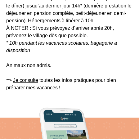
1
le dîner) jusqu’au dernier jour 14h* (dernière prestation le
130
déjeuner en pension complète, petit-déjeuner en demi-
à
pension). Hébergements à libérer à 10h.
1
À NOTER
: Si vous prévoyez d’arriver après 20h,
250
prévenez le village dès que possible.
m
* 10h pendant les vacances scolaires, bagagerie à
d’altitude
disposition
2
Animaux non admis.
pistes
1
=>
Je consulte
toutes les infos pratiques pour bien
télésiège
préparer mes vacances
!
Canons
à
neige
La
Bresse
Hohneck