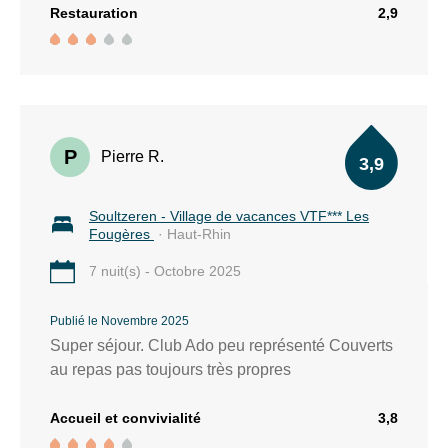
du
Restauration
2,9
village
de
vacances
VTF
Les
Fougères
P
Pierre R.
3,9
980
Soultzeren - Village de vacances VTF*** Les
à
Fougères
· Haut-Rhin
1
290
7 nuit(s) - Octobre 2025
m
d’altitude
Publié le Novembre 2025
Super séjour. Club Ado peu représenté Couverts
3
au repas pas toujours très propres
téléskis
et
Accueil et convivialité
3,8
des
pistes