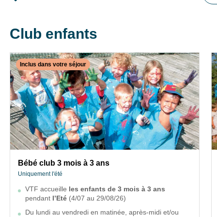
Club enfants
Inclus dans votre séjour
✕
Fermer
INCLUS DANS VOTRE SÉJOUR
Bébé club 3 mois à 3 ans
Uniquement l'été
VTF accueille
les enfants de 3 mois à 3 ans
Bébé club 3 mois à 3 ans
pendant
l’Eté
(4/07 au 29/08/26)
Uniquement l'été
Du lundi au vendredi en matinée, après-midi et/ou