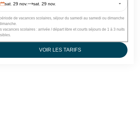
1694 €
896 €
sat. 29 nov.
sat. 29 nov.
1855 €
945 €
période de vacances scolaires, séjour du samedi au samedi ou dimanche
dimanche.
s vacances scolaires : arrivée / départ libre et courts séjours de 1 à 3 nuits
sibles.
VOIR LES TARIFS