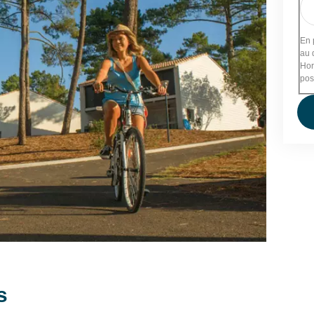
25/07, 15 au 22/08/26
1638 €
2016 €
2093 €
1526 €
au 15/08/26
1736 €
2247 €
2310 €
1722 €
En 
au 
z de recevoir la newsletter de VTF. Vous
te 3 pièces 4/6 personnes avec petit balcon : -20%.
Hor
es liens de désinscription ou en écrivant à
pos
otre politique de confidentialité sur la page
 période grise = Remises possibles en fonction du
Quotient Familial
.
les séjours quinzaine et +
ptés. Agréé VACAF.
s