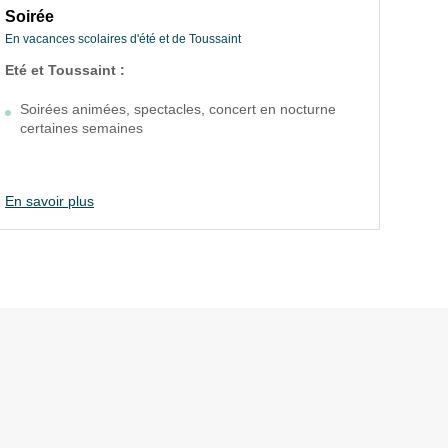
Soirée
Sur
En vacances scolaires d'été et de Toussaint
Pend
Eté et Toussaint :
In
Soirée
S
t
En vacances scolaires d'été et de Toussaint
P
S
Soirées animées, spectacles, concert en nocturne
certaines semaines
P
Eté et Toussaint :
f
Soirées animées, spectacles, concert en
En savoir plus
En s
nocturne certaines semaines