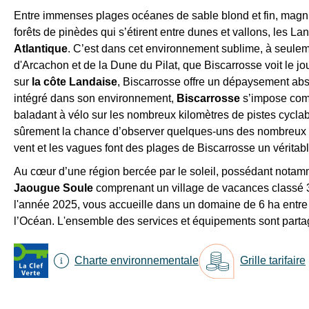
Entre immenses plages océanes de sable blond et fin, magni
forêts de pinèdes qui s’étirent entre dunes et vallons, les L
Atlantique
. C’est dans cet environnement sublime, à seule
d'Arcachon et de la Dune du Pilat, que Biscarrosse voit le jour
sur
la côte Landaise
, Biscarrosse offre un dépaysement ab
intégré dans son environnement,
Biscarrosse
s’impose comm
baladant à vélo sur les nombreux kilomètres de pistes cyclabl
sûrement la chance d’observer quelques-uns des nombreux chev
vent et les vagues font des plages de Biscarrosse un véritab
Au cœur d’une région bercée par le soleil, possédant notam
Jaougue Soule
comprenant un village de vacances classé 3
l'année 2025, vous accueille dans un domaine de 6 ha entre
l’Océan. L'ensemble des services et équipements sont partag
Charte environnementale
Grille tarifaire