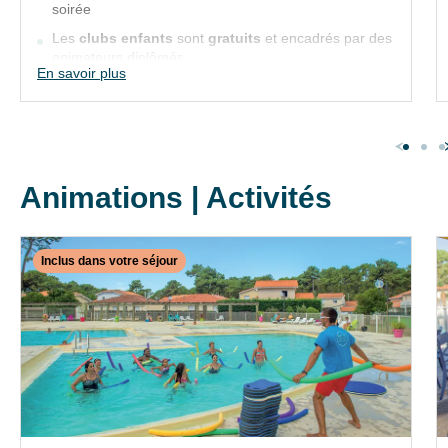
soirée
VTF accueille
les enfants de 3 mois à
Les
clubs enfants
sont
gratuits
et encadrés par des
3 ans
pendant
l’Eté
(4/07 au 29/08/26)
animateurs diplômés
En savoir plus
Du lundi au vendredi en matinée, après-
midi et/ou soirée
Les
clubs enfants
sont
gratuits
et
encadrés par des animateurs diplômés
Animations | Activités
Inclus dans votre séjour
✕
Fermer
INCLUS DANS VOTRE SÉJOUR