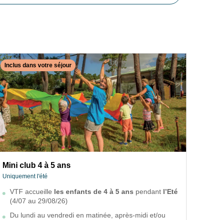
Inclus dans votre séjour
Incl
✕
Fermer
INCLUS DANS VOTRE SÉJOUR
Mini club 4 à 5 ans
Max
Uniquement l'été
Uniq
VTF accueille
les enfants de 4 à 5 ans
pendant
l’Eté
V
Mini club 4 à 5 ans
M
(4/07 au 29/08/26)
l
Uniquement l'été
U
Du lundi au vendredi en matinée, après-midi et/ou
D