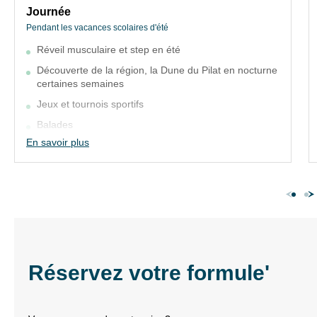
Journée
Pendant les vacances scolaires d'été
Réveil musculaire et step en été
Journée
Découverte de la région, la Dune du Pilat en nocturne
Pendant les vacances scolaires d'été
certaines semaines
Jeux et tournois sportifs
Réveil musculaire et step en été
Balades
Découverte de la région, la Dune du Pilat
En savoir plus
en nocturne certaines semaines
Equipements de loisirs
Jeux et tournois sportifs
2 piscines extérieures et pataugeoire
Balades
Equipements sportifs : tennis, tennis de table,
boulodrome et terrain multi sports
Equipements de loisirs
Aire de jeux enfants
Réservez votre formule'
2 piscines extérieures et pataugeoire
Equipements sportifs : tennis, tennis de
table, boulodrome et terrain multi sports