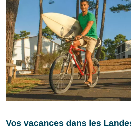
JAOUGUE
Eté
11 au 
25/07 
SOULE***,
En renseignant votre adresse email vous accepte
* Remise pour un gî
pouvez vous désinscrire à tout moment à l’aide d
BISCARROSSE
contact-RGPD@vtf-vacances.com. Plus d’info sur n
mentions légales de notre site web.
Offre solidaire sur
Bons plans
10% de remise
sur 
Chèques ANCV acce
Vos vacances dans les Lande