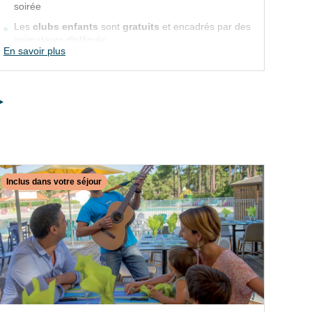
soirée
s
VTF accueille
les enfants de 4 à 5 ans
Les
clubs enfants
sont
gratuits
et encadrés par des
L
pendant
l’Eté
(4/07 au 29/08/26)
animateurs diplômés
a
En savoir plus
En s
Du lundi au vendredi en matinée, après-
midi et/ou soirée
Les
clubs enfants
sont
gratuits
et
encadrés par des animateurs diplômés
Inclus dans votre séjour
En 
✕
Fermer
INCLUS DANS VOTRE SÉJOUR