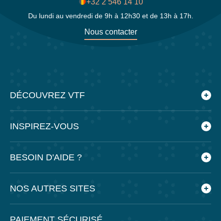
+32 2 546 14 10
Du lundi au vendredi de 9h à 12h30 et de 13h à 17h.
Nous contacter
DÉCOUVREZ VTF
Qui sommes-nous ?
INSPIREZ-VOUS
Les villages vacances VTF
Nos engagements
Le blog
BESOIN D'AIDE ?
Nos agences
Feuilleter nos brochures
Nos partenaires
Application mobile VTF
Foire aux questions
NOS AUTRES SITES
Espace presse
Préparer mes vacances
Recrutement
PAIEMENT SÉCURISÉ