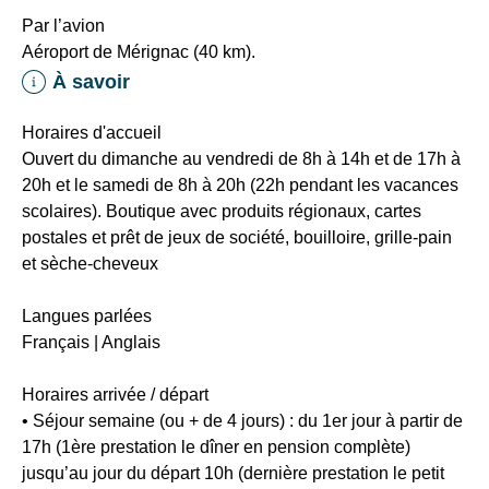
Par l’avion
Aéroport de Mérignac (40 km).
À savoir
Horaires d'accueil
Ouvert du dimanche au vendredi de 8h à 14h et de 17h à
20h et le samedi de 8h à 20h (22h pendant les vacances
scolaires). Boutique avec produits régionaux, cartes
postales et prêt de jeux de société, bouilloire, grille-pain
RECHERCHER
et sèche-cheveux
Une destination, un
Langues parlées
Français | Anglais
hôtel...
Horaires arrivée / départ
•
Séjour semaine (ou + de 4 jours) :
du 1er jour à partir de
17h (1ère prestation le dîner en pension complète)
jusqu’au jour du départ 10h (dernière prestation le petit