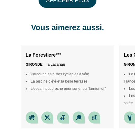
AFFICHER PLUS
1
/
21
1
/
24
Vous aimerez aussi.
La Forestière***
Les 
GIRONDE
à Lacanau
GIRO
Parcourir les pistes cyclables à vélo
Le 
La piscine d'été et la belle terrasse
Franc
L'océan tout proche pour surfer ou "farnienter"
Les
Les
salée