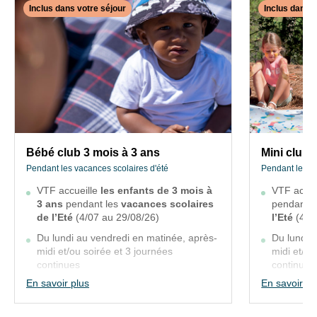
de
Inclus dans votre séjour
Inclus dans v
notre
Chèques
✕
site
ANCV
INCLUS
INCLUS
web.
acceptés.
DANS
DANS
Agréé
VOTRE
VOTRE
VACAF.
SÉJOUR
SÉJOUR
Bébé
Mini
club
club
3
4
Bébé club 3 mois à 3 ans
Mini club 
mois
à
Pendant les vacances scolaires d'été
Pendant les va
à
5
VTF accueille
les enfants de 3 mois à
VTF accue
3
ans
3 ans
pendant les
vacances scolaires
pendant l
ans
de l’Eté
(4/07 au 29/08/26)
l’Eté
(4/0
Pendant
les
Pendant
Du lundi au vendredi en matinée, après-
Du lundi 
vacances
les
scolaires
midi et/ou soirée et 3 journées
midi et/ou
vacances
d'été
continues
continue
scolaires
d'été
En savoir plus
En savoir pl
Prise en charge des enfants pour les
Prise en 
VTF
déjeuners des journées continues en
déjeuners
VTF
accueill
supplément à régler sur place en demi-
supplémen