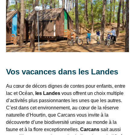
616 €
182 €
CARCANS
VTF,
22 au
€
€
€
des
29/08/26
offres
11 au
Eté
25/07,
616
546
413
exclusives
686 €
203 €
15 au
€
€
€
et
22/08/26
des
25/07 au
672
602
448
bons
749 €
224 €
15/08/26
€
€
€
plans
pour
Vos vacances dans les Landes
vos
Offre
vacances
solidaire
Au cœur de décors dignes de contes pour enfants, entre
sur
!
lac et Océan,
les Landes
vous offrent un choix multiple
période
d’activités plus passionnantes les unes que les autres.
grise
Il
=
C’est dans cet environnement, au cœur de la réserve
suffit
Remises
naturelle d’Hourtin, que Carcans vous invite à la
possibles
d’un
découverte d’une biodiversité unique au monde à la
en
clic
faune et à la flore exceptionnelles.
Carcans
sait aussi
fonction
!