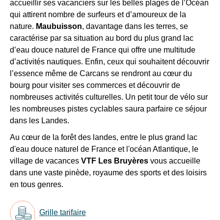
accueillir ses vacanciers sur les belles plages de l’Océan
du
Recevez
Quotient
qui attirent nombre de surfeurs et d’amoureux de la
tous
Familial
.
nature.
Maubuisson
, davantage dans les terres, se
les
caractérise par sa situation au bord du plus grand lac
15
d’eau douce naturel de France qui offre une multitude
1/2
jours
,
d’activités nautiques. Enfin, ceux qui souhaitent découvrir
pension
directement
possible
l’essence même de Carcans se rendront au cœur du
dans
=
bourg pour visiter ses commerces et découvrir de
15%
votre
nombreuses activités culturelles. Un petit tour de vélo sur
de
boîte
les nombreuses pistes cyclables saura parfaire ce séjour
remise
mail,
dans les Landes.
sur
toutes
le
Au cœur de la forêt des landes, entre le plus grand lac
les
tarif
d'eau douce naturel de France et l'océan Atlantique, le
en
nouveautés,
village de vacances
VTF Les Bruyères
vous accueille
pension
bons
complète
dans une vaste pinède, royaume des sports et des loisirs
plans,
en tous genres.
promos,
Bons
idées
plans
10%
de
Grille tarifaire