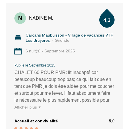
N
NADINE M.
4,3
Carcans Maubuisson - Village de vacances VTF
Les Bruyères
· Gironde
6 nuit(s) - Septembre 2025
Publié le Septembre 2025
CHALET 60 POUR PMR: lit inadapté car
beaucoup beaucoup trop bas; ce qui fait que en
tant que PMR je dois être aidée pour me coucher
et surtout pour me lever. Il faut absolument faire
le nécessaire le plus rapidement possible pour
que le lit fasse 50 cm de haut afin que pour nous
Afficher plus
,les handicapés, le séjour soit nettement plus
agréable et le repos beaucoup plus confortable
Accueil et convivialité
5,0
et réparateur. Un bon point pour la douche et les