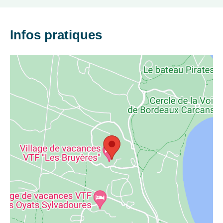
enfants
Aire
de
Infos pratiques
jeux
gonflable