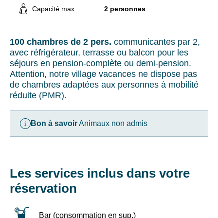
En
du
Capacité max
2 personnes
renseignant
4/07
votre
au
adresse
29/08
100 chambres de 2 pers.
communicantes par 2,
email
Promo
avec réfrigérateur, terrasse ou balcon pour les
vous
familles
séjours en pension-complète ou demi-pension.
acceptez
monoparentales
de
Attention, notre village vacances ne dispose pas
:
recevoir
50%
de chambres adaptées aux personnes à mobilité
la
de
réduite (PMR).
newsletter
remise
de
sur
VTF.
les
Bon à savoir
Animaux non admis
Vous
tarifs
pouvez
enfants
vous
du
désinscrire
4/07
à
Les services inclus dans votre
au
tout
11/07
réservation
moment
et
à
du
l’aide
25/07
Bar (consommation en sup.)