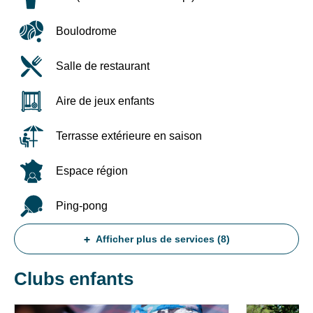
des
au
liens
1/08
de
(non
Boulodrome
désinscription
cumulable
ou
avec
Salle de restaurant
en
la
écrivant
promo
à
Familles
Aire de jeux enfants
contact-
nombreuses)
RGPD@vtf-
50%
Terrasse extérieure en saison
vacances.com.
de
Plus
remise
d’info
sur
Espace région
sur
le
notre
supplément
Ping-pong
politique
single
de
en
confidentialité
Afficher plus de services (8)
été
sur
(uniquement
la
pour
Clubs enfants
page
les
mentions
solos)
légales